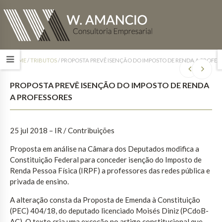
HOME
/
TRIBUTOS
/
PROPOSTA PREVÊ ISENÇÃO DO IMPOSTO DE RENDA A PROFES
PROPOSTA PREVÊ ISENÇÃO DO IMPOSTO DE RENDA
A PROFESSORES
25 jul 2018 – IR / Contribuições
Proposta em análise na Câmara dos Deputados modifica a
Constituição Federal para conceder isenção do Imposto de
Renda Pessoa Física (IRPF) a professores das redes pública e
privada de ensino.
A alteração consta da Proposta de Emenda à Constituição
(PEC) 404/18, do deputado licenciado Moisés Diniz (PCdoB-
AC). O texto cria uma exceção no artigo constitucional que