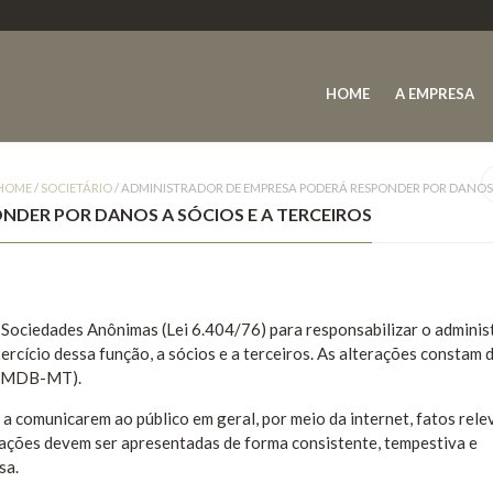
HOME
A EMPRESA
HOME
/
SOCIETÁRIO
/
ADMINISTRADOR DE EMPRESA PODERÁ RESPONDER POR DANOS A
NDER POR DANOS A SÓCIOS E A TERCEIROS
Sociedades Anônimas (Lei 6.404/76) para responsabilizar o adminis
rcício dessa função, a sócios e a terceiros. As alterações constam 
a (MDB-MT).
 comunicarem ao público em geral, por meio da internet, fatos rele
ações devem ser apresentadas de forma consistente, tempestiva e
sa.