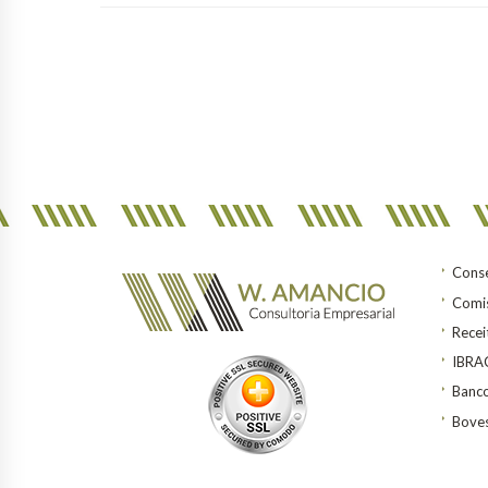
Conse
Comis
Recei
IBR
Banco
Bove