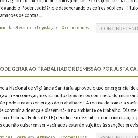
 do agente de execução de títulos judiciais e extrajudiciais para atu
fogando o Poder Judiciário e desonerando os cofres públicos. Títul
amações de contas,...
io de Oliveira
em
Legislação
0 comentários
CONTINUE LEN
 PODE GERAR AO TRABALHADOR DEMISSÃO POR JUSTA CA
ncia Nacional de Vigilância Sanitária aprovou o uso emergencial de 
ção já vai começar, mas há muitos brasileiros com medo do imunizan
ão pode custar o emprego do trabalhador. A recusa de tomar a vacin
 contrair a doença e disseminá-la no ambiente de trabalho. Diante 
remo Tribunal Federal (STF) decidiu, em dezembro, que a imunização 
ros que não quiserem ser vacinados estarão sujeitos às sanções previst
o de Oliveira
em
Legislação
0 comentários
CONTINUE LEN