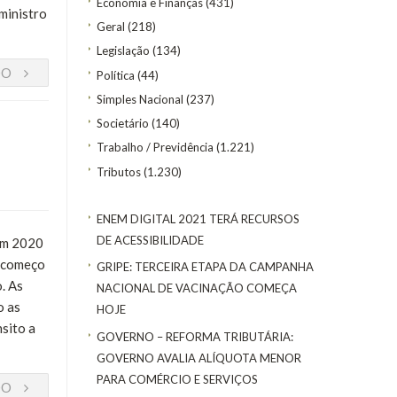
Economia e Finanças
(431)
ministro
Geral
(218)
Legislação
(134)
DO
Política
(44)
Simples Nacional
(237)
Societário
(140)
Trabalho / Previdência
(1.221)
Tributos
(1.230)
ENEM DIGITAL 2021 TERÁ RECURSOS
DE ACESSIBILIDADE
 em 2020
a começo
GRIPE: TERCEIRA ETAPA DA CAMPANHA
. As
NACIONAL DE VACINAÇÃO COMEÇA
o as
HOJE
nsito a
GOVERNO – REFORMA TRIBUTÁRIA:
GOVERNO AVALIA ALÍQUOTA MENOR
PARA COMÉRCIO E SERVIÇOS
DO