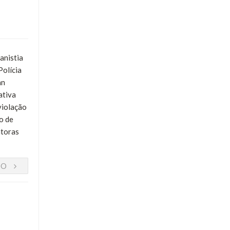
anistia
Polícia
an
ativa
violação
o de
ntoras
DO