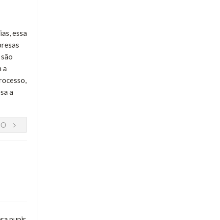
ias, essa
presas
 são
m a
rocesso,
sa a
DO
ra punir