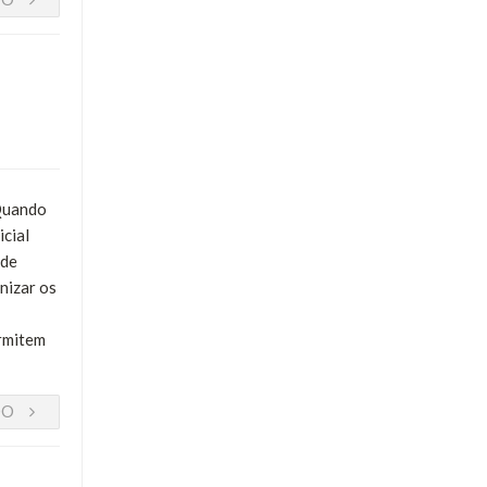
 Quando
cial
 de
nizar os
ermitem
DO