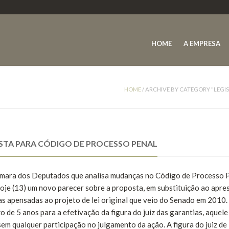
HOME
A EMPRESA
HOME
/
ARCHIVE BY CATEGORY "LEGI
STA PARA CÓDIGO DE PROCESSO PENAL
Câmara dos Deputados que analisa mudanças no Código de Processo 
je (13) um novo parecer sobre a proposta, em substituição ao apr
s apensadas ao projeto de lei original que veio do Senado em 2010.
 de 5 anos para a efetivação da figura do juiz das garantias, aquel
sem qualquer participação no julgamento da ação. A figura do juiz de