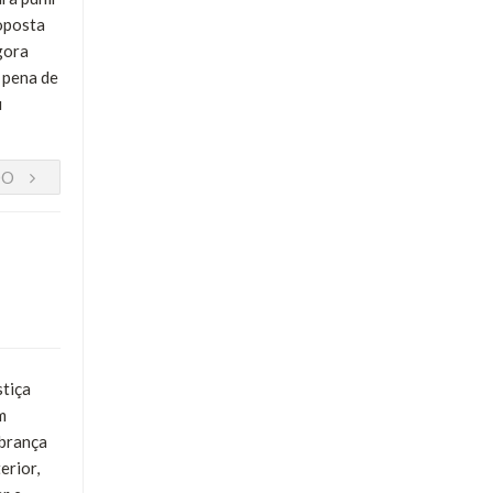
oposta
gora
 pena de
u
DO
stiça
m
obrança
erior,