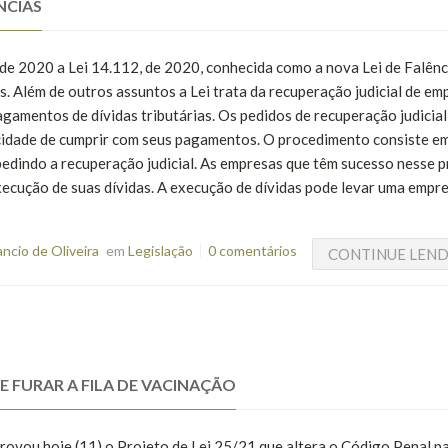
NCIAS
de 2020 a Lei 14.112, de 2020, conhecida como a nova Lei de Falênc
s. Além de outros assuntos a Lei trata da recuperação judicial de em
gamentos de dívidas tributárias. Os pedidos de recuperação judicial
cidade de cumprir com seus pagamentos. O procedimento consiste e
edindo a recuperação judicial. As empresas que têm sucesso nesse p
ecução de suas dívidas. A execução de dívidas pode levar uma empre
cio de Oliveira
em
Legislação
0 comentários
CONTINUE LEN
 FURAR A FILA DE VACINAÇÃO
ovou hoje (11) o Projeto de Lei 25/21 que altera o Código Penal pa