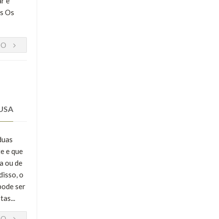
ar e
os Os
DO
USA
duas
te e que
a ou de
disso, o
pode ser
as...
DO