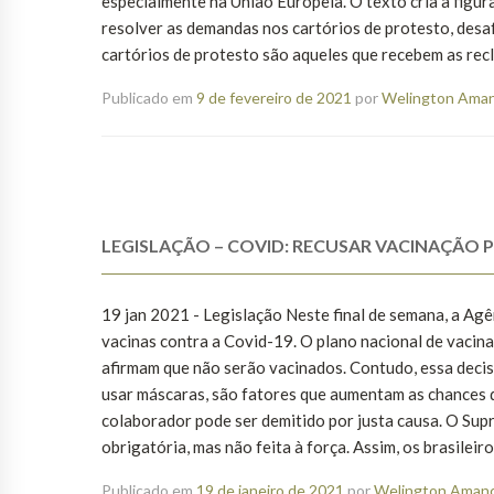
especialmente na União Europeia. O texto cria a figura
resolver as demandas nos cartórios de protesto, desa
cartórios de protesto são aqueles que recebem as recl
Publicado em
9 de fevereiro de 2021
por
Welington Amanc
LEGISLAÇÃO – COVID: RECUSAR VACINAÇÃO
19 jan 2021 - Legislação Neste final de semana, a Agê
vacinas contra a Covid-19. O plano nacional de vacina
afirmam que não serão vacinados. Contudo, essa decis
usar máscaras, são fatores que aumentam as chances de
colaborador pode ser demitido por justa causa. O Sup
obrigatória, mas não feita à força. Assim, os brasilei
Publicado em
19 de janeiro de 2021
por
Welington Amanci