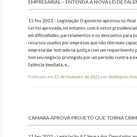
EMPRESARIAL – ENTENDA A NOVA LEI DE FALÊ
15 fev 2021 - Legislação O governo aprovou no final 
Lei foi aprovada, no entanto, com 6 vetos presidenciai
em dificuldades, parcelamentos e os descontos para pa
recursos usados por empresas que não têm mais capa
empresa dar entrada na justiça com um requerimento p
tem seu negócio protegido por um período contra a ex
falência imediata, e...
Publicado em
15 de fevereiro de 2021
por
Welington Aman
CÂMARA APROVA PROJETO QUE TORNA CRIME
11 fev 2021 - Legislação A Câmara dos Deputados apr