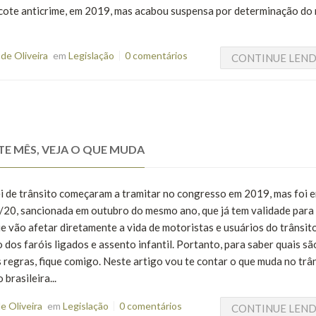
ote anticrime, em 2019, mas acabou suspensa por determinação do 
de Oliveira
em
Legislação
0 comentários
CONTINUE LEN
STE MÊS, VEJA O QUE MUDA
ei de trânsito começaram a tramitar no congresso em 2019, mas foi
1/20, sancionada em outubro do mesmo ano, que já tem validade par
 vão afetar diretamente a vida de motoristas e usuários do trânsito
os faróis ligados e assento infantil. Portanto, para saber quais sã
 regras, fique comigo. Neste artigo vou te contar o que muda no trâ
brasileira...
e Oliveira
em
Legislação
0 comentários
CONTINUE LEN