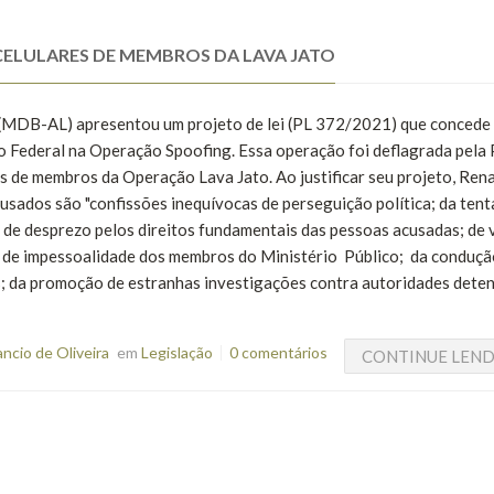
CELULARES DE MEMBROS DA LAVA JATO
(MDB-AL) apresentou um projeto de lei (PL 372/2021) que concede 
o Federal na Operação Spoofing. Essa operação foi deflagrada pela 
es de membros da Operação Lava Jato. Ao justificar seu projeto, Ren
usados são "confissões inequívocas de perseguição política; da tent
l, de desprezo pelos direitos fundamentais das pessoas acusadas; de 
er de impessoalidade dos membros do Ministério Público; da conduçã
os; da promoção de estranhas investigações contra autoridades dete
cio de Oliveira
em
Legislação
0 comentários
CONTINUE LEN