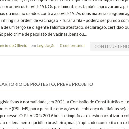
ovo coronavírus (covid-19). Os parlamentares também aprovaram a pr
cinas ou insumo usados contra a covid-19. As duas matérias seguem a
nfringir a ordem de vacinação - furar a fila - poderá ser punido com
a de um terço se o agente falsifica atestado, declaração, certidão o
pelo crime de peculato de vacinas, bens ou...
cio de Oliveira
em
Legislação
0 comentários
CONTINUE LEN
CARTÓRIO DE PROTESTO, PREVÊ PROJETO
gislativas à normalidade, em 2021, a Comissão de Constituição e Ju
nicke (PSL-MS) para permitir que ações de cobrança de dívidas seja
 processo. O PL 6.204/2019 busca simplificar e desburocratizar a c
ao ordenamento jurídico brasileiro, mas já aplicado com êxito no ext