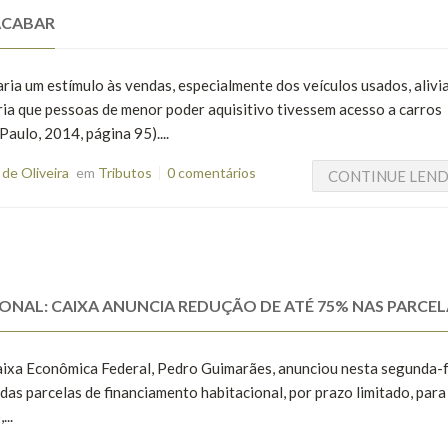
ACABAR
ria um estímulo às vendas, especialmente dos veículos usados, alivia
tiria que pessoas de menor poder aquisitivo tivessem acesso a carros
 Paulo, 2014, página 95)....
de Oliveira
em
Tributos
0 comentários
CONTINUE LEN
NAL: CAIXA ANUNCIA REDUÇÃO DE ATÉ 75% NAS PARCEL
aixa Econômica Federal, Pedro Guimarães, anunciou nesta segunda-fe
as parcelas de financiamento habitacional, por prazo limitado, para 
...