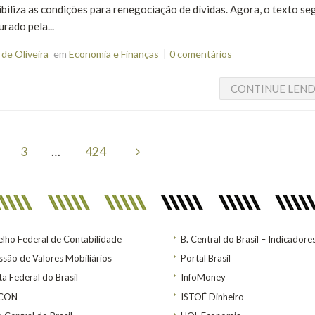
ibiliza as condições para renegociação de dívidas. Agora, o texto se
rado pela...
de Oliveira
em
Economia e Finanças
0 comentários
CONTINUE LEN
3
…
424
lho Federal de Contabilidade
B. Central do Brasil – Indicadore
são de Valores Mobiliários
Portal Brasil
ta Federal do Brasil
InfoMoney
ACON
ISTOÉ Dinheiro