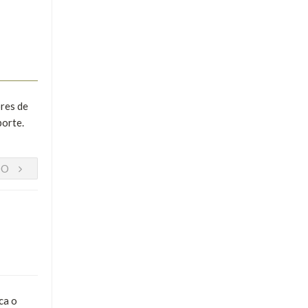
res de
porte.
DO
ca o