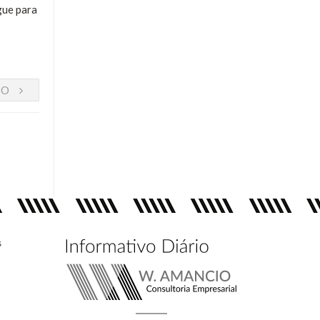
gue para
DO
s