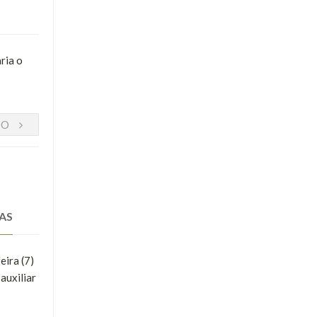
ria o
DO
AS
ira (7)
auxiliar