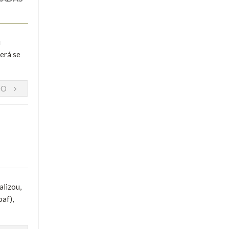
u
erá se
DO
alizou,
oaf),