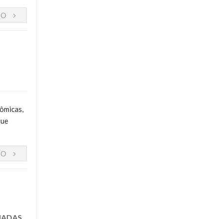
DO
nômicas,
que
DO
IADAS