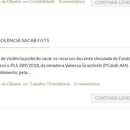
de Oliveira
em
Contabilidade
0 comentários
CONTINUE LEN
IOLÊNCIA SACAR FGTS
 de violência poderão sacar os recursos da conta vinculada do Fund
elece o PLS 289/2018, da senadora Vanessa Grazziotin (PCdoB-AM).
bimento, pela...
de Oliveira
em
Trabalho / Previdência
0 comentários
CONTINUE LEN