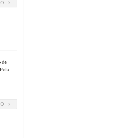
DO
o de
 Pelo
DO