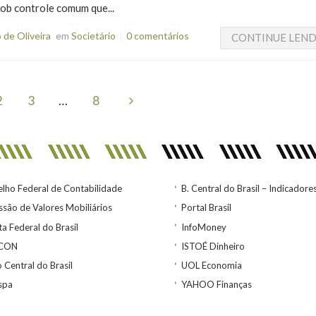
ob controle comum que...
de Oliveira
em
Societário
0 comentários
CONTINUE LEN
2
3
…
8
lho Federal de Contabilidade
B. Central do Brasil – Indicadore
são de Valores Mobiliários
Portal Brasil
ta Federal do Brasil
InfoMoney
ACON
ISTOÉ Dinheiro
 Central do Brasil
UOL Economia
spa
YAHOO Finanças