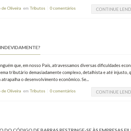
de Oliveira
em
Tributos
0 comentários
CONTINUE LEN
 INDEVIDAMENTE?
ninguém que, em nosso País, atravessamos diversas dificuldades eco
stema tributário demasiadamente complexo, detalhista e até injusto, 
 atrapalha o desenvolvimento econômico. Se...
de Oliveira
em
Tributos
0 comentários
CONTINUE LEN
O DO CÓDIGO DE BARRAS RESTRINGE-SE ÀS EMPRESAS FIL