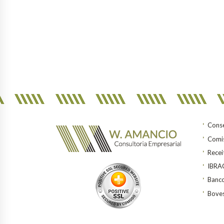
Conse
Comis
Recei
IBR
Banco
Bove