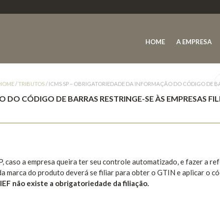
HOME
A EMPRESA
HOME
/
TRIBUTOS
/
ICMS SP – OBRIGATORIEDADE DA INFORMAÇÃO DO CÓDIGO DE BAR
O DO CÓDIGO DE BARRAS RESTRINGE-SE ÀS EMPRESAS FIL
 caso a empresa queira ter seu controle automatizado, e fazer a re
da marca do produto deverá se filiar para obter o GTIN e aplicar o c
IEF não existe a obrigatoriedade da filiação.