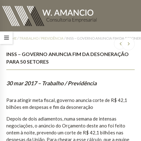
HOME
/
TRABALHO / PREVIDÊNCIA
/
INSS – GOVERNO ANUNCIA FIM DA DESONER
INSS – GOVERNO ANUNCIA FIM DA DESONERAÇÃO
PARA 50 SETORES
30 mar 2017
– Trabalho / Previdência
Para atingir meta fiscal, governo anuncia corte de R$ 42,1
bilhões em despesas e fim da desoneração
Depois de dois adiamentos, numa semana de intensas
negociações, o anúncio do Orçamento deste ano foi feito
ontem à noite, prevendo um corte de R$ 42,1 bilhões nas
despesas da União. Para chegar a esse cálculo, que a equipe