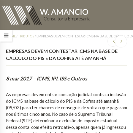
HOME
/
TRIBUTOS
/
EMPRESAS DEVEM CONTESTAR ICMS NA BASE DE CÁLCULO DO
EMPRESAS DEVEM CONTESTAR ICMS NA BASE DE
CÁLCULO DO PIS E DA COFINS ATÉ AMANHÃ
8 mar 2017
– ICMS, IPI, ISS e Outros
As empresas devem entrar com ação judicial contra a inclusão
do ICMS na base de cálculo do PIS e da Cofins até amanhã
(09/03) para ter chances de conseguir de volta o que pagaram
nos últimos cinco anos. No caso de o Supremo Tribunal
Federal (STF) determinar a exclusão do imposto estadual
dessa conta, com efeito retroativo, apenas quem já ingressou