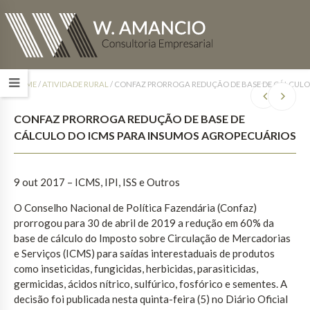
HOME
/
ATIVIDADE RURAL
/
CONFAZ PRORROGA REDUÇÃO DE BASE DE CÁLCULO
CONFAZ PRORROGA REDUÇÃO DE BASE DE
CÁLCULO DO ICMS PARA INSUMOS AGROPECUÁRIOS
9 out 2017
– ICMS, IPI, ISS e Outros
O Conselho Nacional de Política Fazendária (Confaz)
prorrogou para 30 de abril de 2019 a redução em 60% da
base de cálculo do Imposto sobre Circulação de Mercadorias
e Serviços (ICMS) para saídas interestaduais de produtos
como inseticidas, fungicidas, herbicidas, parasiticidas,
germicidas, ácidos nítrico, sulfúrico, fosfórico e sementes. A
decisão foi publicada nesta quinta-feira (5) no Diário Oficial