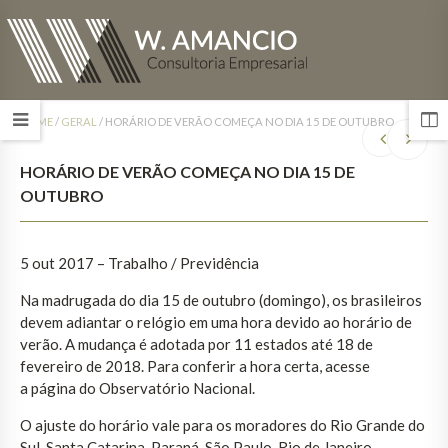
HOME
/
GERAL
/
HORÁRIO DE VERÃO COMEÇA NO DIA 15 DE OUTUBRO
HORÁRIO DE VERÃO COMEÇA NO DIA 15 DE
OUTUBRO
5 out 2017
– Trabalho / Previdência
Na madrugada do dia 15 de outubro (domingo), os brasileiros
devem adiantar o relógio em uma hora devido ao horário de
verão. A mudança é adotada por 11 estados até 18 de
fevereiro de 2018. Para conferir a hora certa, acesse
a página do Observatório Nacional.
O ajuste do horário vale para os moradores do Rio Grande do
Sul, Santa Catarina, Paraná, São Paulo, Rio de Janeiro,