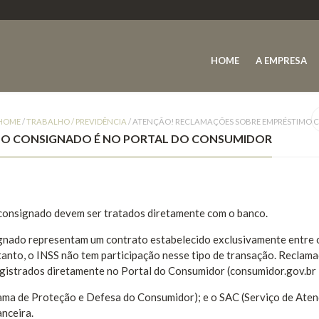
HOME
A EMPRESA
HOME
/
TRABALHO / PREVIDÊNCIA
/
ATENÇÃO! RECLAMAÇÕES SOBRE EMPRÉSTIMO 
MO CONSIGNADO É NO PORTAL DO CONSUMIDOR
 consignado devem ser tratados diretamente com o banco.
gnado representam um contrato estabelecido exclusivamente entre 
ortanto, o INSS não tem participação nesse tipo de transação. Reclam
istrados diretamente no Portal do Consumidor (consumidor.gov.br 
ama de Proteção e Defesa do Consumidor); e o SAC (Serviço de Ate
anceira.