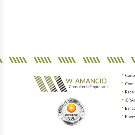
Conse
Comis
Recei
IBR
Banco
Bove