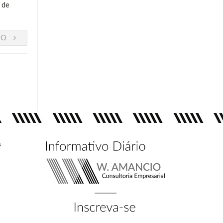
 de
DO
s