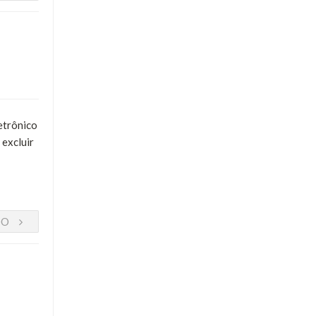
etrônico
 excluir
DO