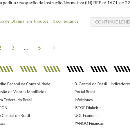
ra pedir a revogação da Instrução Normativa (IN) RFB nº 1671, de 22
o de Oliveira
em
Tributos
0 comentários
CONTINUE LEN
2
3
…
5
lho Federal de Contabilidade
B. Central do Brasil – Indicadore
são de Valores Mobiliários
Portal Brasil
ta Federal do Brasil
InfoMoney
ACON
ISTOÉ Dinheiro
 Central do Brasil
UOL Economia
spa
YAHOO Finanças