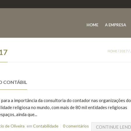
HOME
A EMPRESA
17
HOME
/
2017
/
O CONTÁBIL
m para a importância da consultoria do contador nas organizações do
alidade religiosa no mundo, com mais de 80 mil entidades religiosas
spaços, ainda que...
o de Oliveira
em
Contabilidade
0 comentários
CONTINUE LEN