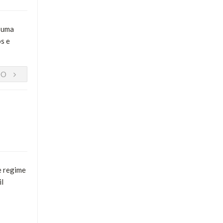
e uma
s e
DO
e regime
il