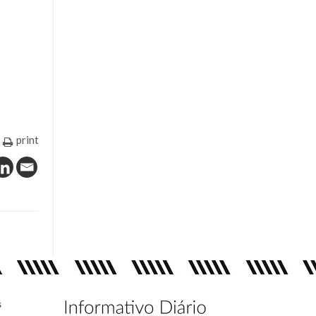
print
s