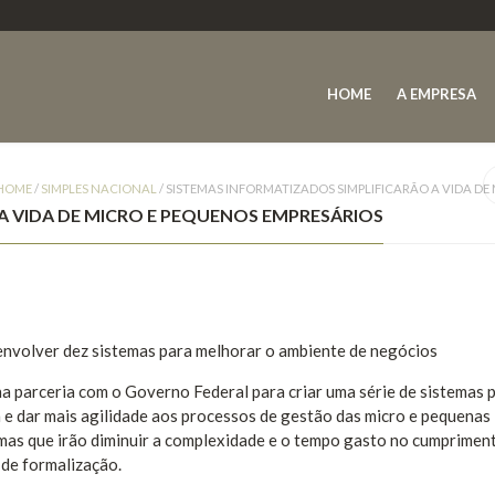
HOME
A EMPRESA
HOME
/
SIMPLES NACIONAL
/
SISTEMAS INFORMATIZADOS SIMPLIFICARÃO A VIDA DE
A VIDA DE MICRO E PEQUENOS EMPRESÁRIOS
envolver dez sistemas para melhorar o ambiente de negócios
ha parceria com o Governo Federal para criar uma série de sistemas 
a e dar mais agilidade aos processos de gestão das micro e pequenas
emas que irão diminuir a complexidade e o tempo gasto no cumprimen
 de formalização.