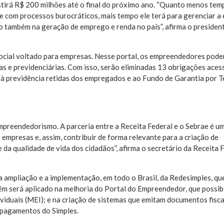
stirá R$ 200 milhões até o final do próximo ano. “Quanto menos tem
 com processos burocráticos, mais tempo ele terá para gerenciar a
to também na geração de emprego e renda no país”, afirma o presiden
Social voltado para empresas. Nesse portal, os empreendedores pod
as e previdenciárias. Com isso, serão eliminadas 13 obrigações aces
es à previdência retidas dos empregados e ao Fundo de Garantia por 
empreendedorismo. A parceria entre a Receita Federal e o Sebrae é u
empresas e, assim, contribuir de forma relevante para a criação de
da qualidade de vida dos cidadãos”, afirma o secretário da Receita F
 a ampliação e a implementação, em todo o Brasil, da Redesimples, qu
m será aplicado na melhoria do Portal do Empreendedor, que possibi
iduais (MEI); e na criação de sistemas que emitam documentos fisca
 pagamentos do Simples.