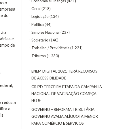
Economia e Finanças
(431)
po o
Geral
(218)
 empresa
te do
Legislação
(134)
Política
(44)
erão
Simples Nacional
(237)
sórias e
Societário
(140)
Tempo de
Trabalho / Previdência
(1.221)
Tributos
(1.230)
ENEM DIGITAL 2021 TERÁ RECURSOS
m
DE ACESSIBILIDADE
ederal,
GRIPE: TERCEIRA ETAPA DA CAMPANHA
NACIONAL DE VACINAÇÃO COMEÇA
HOJE
e reduz a
lita a
GOVERNO – REFORMA TRIBUTÁRIA:
is
GOVERNO AVALIA ALÍQUOTA MENOR
PARA COMÉRCIO E SERVIÇOS