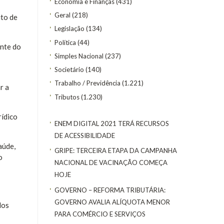
Economia e Finanças
(431)
Geral
(218)
ito de
Legislação
(134)
Política
(44)
ente do
Simples Nacional
(237)
Societário
(140)
Trabalho / Previdência
(1.221)
r a
Tributos
(1.230)
rídico
ENEM DIGITAL 2021 TERÁ RECURSOS
DE ACESSIBILIDADE
aúde,
GRIPE: TERCEIRA ETAPA DA CAMPANHA
o
NACIONAL DE VACINAÇÃO COMEÇA
HOJE
GOVERNO – REFORMA TRIBUTÁRIA:
GOVERNO AVALIA ALÍQUOTA MENOR
dos
PARA COMÉRCIO E SERVIÇOS