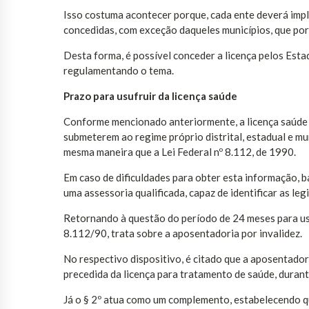
Isso costuma acontecer porque, cada ente deverá implan
concedidas, com exceção daqueles municípios, que por
Desta forma, é possível conceder a licença pelos Estad
regulamentando o tema.
Prazo para usufruir da licença saúde
Conforme mencionado anteriormente, a licença saúde se
submeterem ao regime próprio distrital, estadual e mun
mesma maneira que a Lei Federal nº 8.112, de 1990.
Em caso de dificuldades para obter esta informação, b
uma assessoria qualificada, capaz de identificar as le
Retornando à questão do período de 24 meses para usuf
8.112/90, trata sobre a aposentadoria por invalidez.
No respectivo dispositivo, é citado que a aposentadoria
precedida da licença para tratamento de saúde, duran
Já o § 2º atua como um complemento, estabelecendo qu