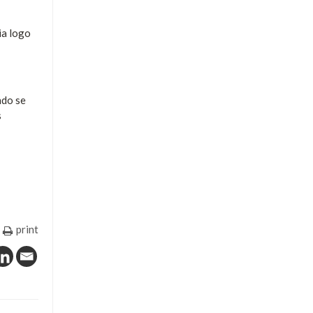
ia logo
ndo se
s
print