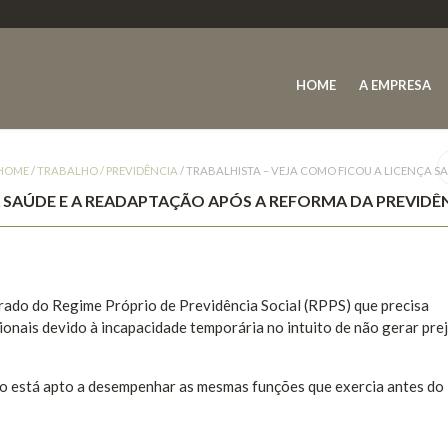
HOME
A EMPRESA
HOME
/
TRABALHO / PREVIDÊNCIA
/
TRABALHISTA – VEJA COMO FICOU A LICENÇA S
A SAÚDE E A READAPTAÇÃO APÓS A REFORMA DA PREVIDÊ
urado do Regime Próprio de Previdência Social (RPPS) que precisa
onais devido à incapacidade temporária no intuito de não gerar prej
ão está apto a desempenhar as mesmas funções que exercia antes do