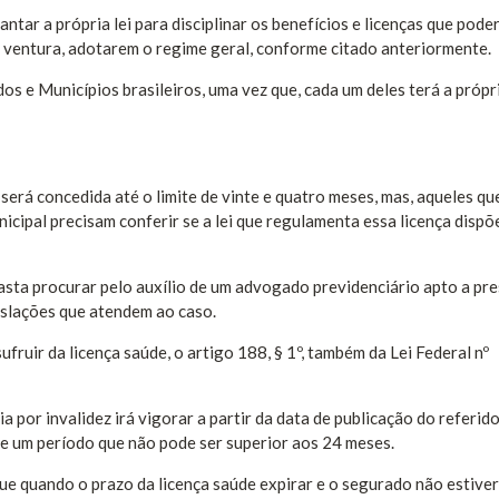
tar a própria lei para disciplinar os benefícios e licenças que pode
 ventura, adotarem o regime geral, conforme citado anteriormente.
os e Municípios brasileiros, uma vez que, cada um deles terá a própri
rá concedida até o limite de vinte e quatro meses, mas, aqueles qu
icipal precisam conferir se a lei que regulamenta essa licença dispõ
asta procurar pelo auxílio de um advogado previdenciário apto a pre
gislações que atendem ao caso.
ruir da licença saúde, o artigo 188, § 1º, também da Lei Federal nº
 por invalidez irá vigorar a partir da data de publicação do referido
te um período que não pode ser superior aos 24 meses.
e quando o prazo da licença saúde expirar e o segurado não estive