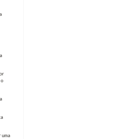
a
 a
or
 o
ia
ta
r uma