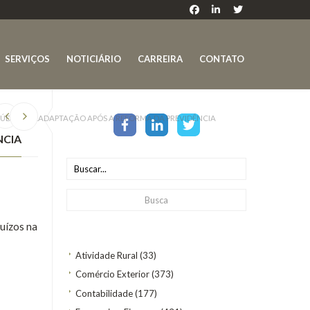
SERVIÇOS
NOTICIÁRIO
CARREIRA
CONTATO
AÚDE E A READAPTAÇÃO APÓS A REFORMA DA PREVIDÊNCIA
NCIA
uízos na
Atividade Rural
(33)
Comércio Exterior
(373)
Contabilidade
(177)