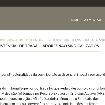
HOME
A EMPRESA
HOME
/
TRABALHO / PREVIDÊNCIA
/
STF VEDA DESCONTO DA CONTRIBUIÇÃO ASSIST
ISTENCIAL DE TRABALHADORES NÃO SINDICALIZADOS
nconstitucionalidade da contribuição assistencial imposta por acor
a do Tribunal Superior do Trabalho que veda o desconto da contribu
ato. A decisão foi tomada no Recurso Extraordinário com Agravo (ARE
balho que, em ação civil pública, determinou que o Sindicato dos
uir, em acordos ou convenções coletivas, contribuições obrigando