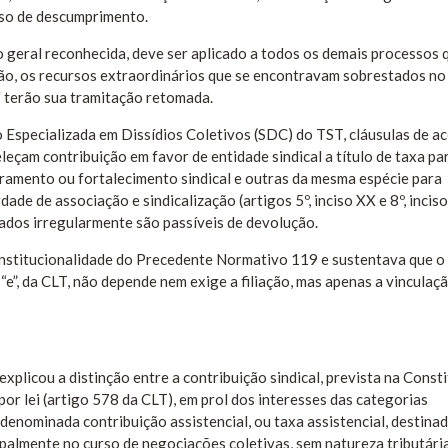
aso de descumprimento.
geral reconhecida, deve ser aplicado a todos os demais processos 
o, os recursos extraordinários que se encontravam sobrestados no
F terão sua tramitação retomada.
specializada em Dissídios Coletivos (SDC) do TST, cláusulas de ac
eçam contribuição em favor de entidade sindical a título de taxa pa
oramento ou fortalecimento sindical e outras da mesma espécie para
ade de associação e sindicalização (artigos 5º, inciso XX e 8º, inciso
tados irregularmente são passíveis de devolução.
constitucionalidade do Precedente Normativo 119 e sustentava que o 
 “e”, da CLT, não depende nem exige a filiação, mas apenas a vinculaç
xplicou a distinção entre a contribuição sindical, prevista na Const
da por lei (artigo 578 da CLT), em prol dos interesses das categorias
a denominada contribuição assistencial, ou taxa assistencial, destinad
cipalmente no curso de negociações coletivas, sem natureza tributária