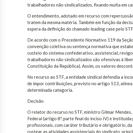
trabalhadores não sindicalizados, fixando multa em c
O entendimento, adotado em recurso com repercussão 
tratem da mesma matéria. Também em função da decisã
espera da definição do chamado leading case pelo ST
De acordo com o Precedente Normativo 119 da Seção E
convenção coletiva ou sentença normativa que estabel
custeio do sistema confederativo, assistencial, revig
trabalhadores não sindicalizados são ofensivas à liberd
Constituição da República). Assim, os valores descon
No recurso ao STF, a entidade sindical defendia a in
de impor contribuições, previsto no artigo 513, alínea
determinada categoria.
Decisão
O relator do recurso no STF, ministro Gilmar Mendes, e
Federal (artigo 8º, parte final do inciso IV) e instituí
profissionais, com caráter tributário e obrigatório, d
custear as atividades assistenciais do sindicato, prin