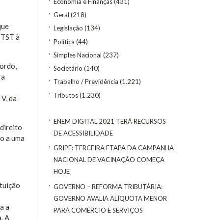
Economia e Finanças
(431)
Geral
(218)
que
Legislação
(134)
 TST à
Política
(44)
Simples Nacional
(237)
ordo,
Societário
(140)
ra
Trabalho / Previdência
(1.221)
Tributos
(1.230)
 V, da
ENEM DIGITAL 2021 TERÁ RECURSOS
direito
DE ACESSIBILIDADE
ão a uma
GRIPE: TERCEIRA ETAPA DA CAMPANHA
NACIONAL DE VACINAÇÃO COMEÇA
HOJE
ituição
GOVERNO – REFORMA TRIBUTÁRIA:
GOVERNO AVALIA ALÍQUOTA MENOR
a a
PARA COMÉRCIO E SERVIÇOS
. A