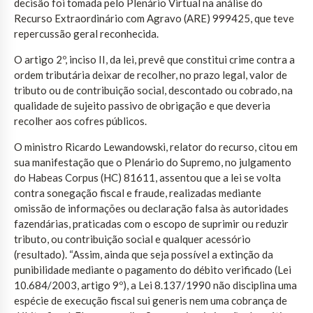
decisão foi tomada pelo Plenário Virtual na análise do
Recurso Extraordinário com Agravo (ARE) 999425, que teve
repercussão geral reconhecida.
O artigo 2º, inciso II, da lei, prevê que constitui crime contra a
ordem tributária deixar de recolher, no prazo legal, valor de
tributo ou de contribuição social, descontado ou cobrado, na
qualidade de sujeito passivo de obrigação e que deveria
recolher aos cofres públicos.
O ministro Ricardo Lewandowski, relator do recurso, citou em
sua manifestação que o Plenário do Supremo, no julgamento
do Habeas Corpus (HC) 81611, assentou que a lei se volta
contra sonegação fiscal e fraude, realizadas mediante
omissão de informações ou declaração falsa às autoridades
fazendárias, praticadas com o escopo de suprimir ou reduzir
tributo, ou contribuição social e qualquer acessório
(resultado). “Assim, ainda que seja possível a extinção da
punibilidade mediante o pagamento do débito verificado (Lei
10.684/2003, artigo 9º), a Lei 8.137/1990 não disciplina uma
espécie de execução fiscal sui generis nem uma cobrança de