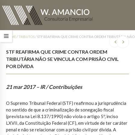
HOME
/
TRIBUTOS
/
STF REAFIRMA QUE CRIME CONTRA ORDEM TRIBUTÁRIA NÃO S
STF REAFIRMA QUE CRIME CONTRA ORDEM
TRIBUTÁRIA NÃO SE VINCULA COM PRISÃO CIVIL
POR DÍVIDA
21 mar 2017
– IR / Contribuições
O Supremo Tribunal Federal (STF) reafirmou a jurisprudência
no sentido de que a criminalização de sonegação fiscal
(prevista na Lei 8.137/1990) não viola o artigo 5º, inciso
LXVII, da Constituição Federal (CF), em virtude de ter caráter
penal e não se relacionar com a prisão civil por dívida. A