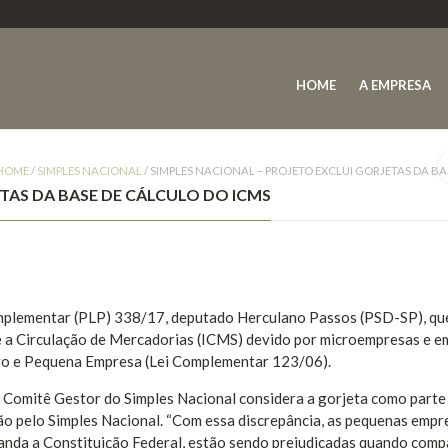
HOME
A EMPRESA
HOME
/
SIMPLES NACIONAL
/
SIMPLES NACIONAL – PROJETO EXCLUI GORJETAS DA BA
TAS DA BASE DE CÁLCULO DO ICMS
mplementar (PLP) 338/17, deputado Herculano Passos (PSD-SP), que
re a Circulação de Mercadorias (ICMS) devido por microempresas e 
icro e Pequena Empresa (Lei Complementar 123/06).
Comitê Gestor do Simples Nacional considera a gorjeta como parte
ção pelo Simples Nacional. “Com essa discrepância, as pequenas empr
anda a Constituição Federal, estão sendo prejudicadas quando com