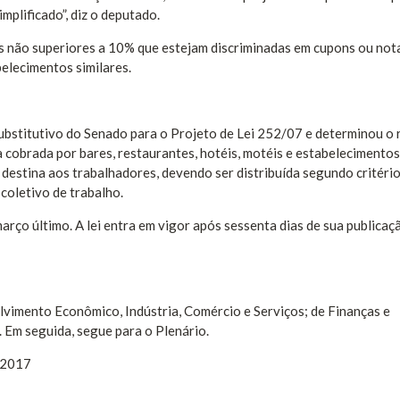
plificado”, diz o deputado.
as não superiores a 10% que estejam discriminadas em cupons ou not
belecimentos similares.
ubstitutivo do Senado para o Projeto de Lei 252/07 e determinou o 
a cobrada por bares, restaurantes, hotéis, motéis e estabelecimentos
 destina aos trabalhadores, devendo ser distribuída segundo critéri
coletivo de trabalho.
arço último. A lei entra em vigor após sessenta dias de sua publicaç
vimento Econômico, Indústria, Comércio e Serviços; de Finanças e
. Em seguida, segue para o Plenário.
/2017