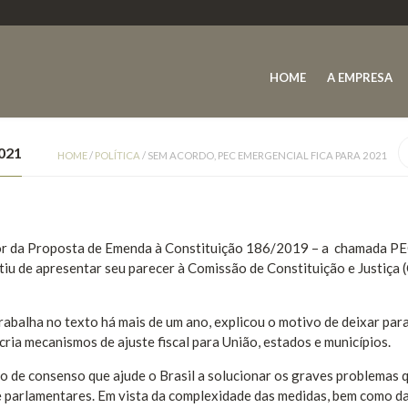
HOME
A EMPRESA
021
HOME
/
POLÍTICA
/
SEM ACORDO, PEC EMERGENCIAL FICA PARA 2021
ator da Proposta de Emenda à Constituição 186/2019 – a chamada P
u de apresentar seu parecer à Comissão de Constituição e Justiça 
trabalha no texto há mais de um ano, explicou o motivo de deixar par
ria mecanismos de ajuste fiscal para União, estados e municípios.
to de consenso que ajude o Brasil a solucionar os graves problemas 
e parlamentares. Em vista da complexidade das medidas, bem como da