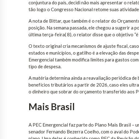
conjuntura do país, decidi não mais apresentar o rela
tão logo o Congresso Nacional retome suas atividades
A nota de Bittar, que também é o relator do Orçament
posição. Na semana passada, ele chegou a sugerir a po
última terça-feira( 8), o relator disse que o objetivo “
O texto original cria mecanismos de ajuste fiscal, ca
estados e municípios, o gatilho é a elevação das desp
Emergencial também modifica limites para gastos com
tipo de despesa.
A matéria determina ainda a reavaliação periódica de b
benefícios tributários a partir de 2026, caso eles ul
o dinheiro que sobrar do orçamento transferido aos P
Mais Brasil
A PEC Emergencial faz parte do Plano Mais Brasil –
senador Fernando Bezerra Coelho, com o aval do Pod
plano. Uma delas é conhecida como PEC da Revisão do