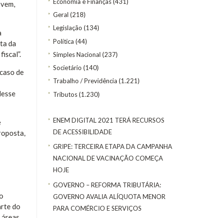
Economia e Finanças
(431)
 vem,
Geral
(218)
Legislação
(134)
a
Política
(44)
ta da
iscal”.
Simples Nacional
(237)
Societário
(140)
 caso de
Trabalho / Previdência
(1.221)
desse
Tributos
(1.230)
ENEM DIGITAL 2021 TERÁ RECURSOS
e
DE ACESSIBILIDADE
roposta,
GRIPE: TERCEIRA ETAPA DA CAMPANHA
NACIONAL DE VACINAÇÃO COMEÇA
HOJE
GOVERNO – REFORMA TRIBUTÁRIA:
lo
GOVERNO AVALIA ALÍQUOTA MENOR
arte do
PARA COMÉRCIO E SERVIÇOS
 áreas