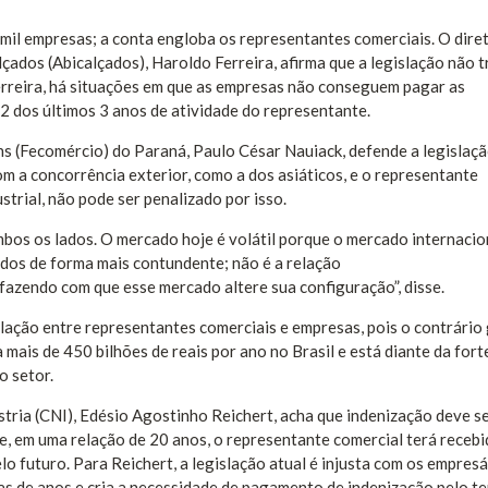
mil empresas; a conta engloba os representantes comerciais. O dire
çados (Abicalçados), Haroldo Ferreira, afirma que a legislação não t
erreira, há situações em que as empresas não conseguem pagar as
2 dos últimos 3 anos de atividade do representante.
s (Fecomércio) do Paraná, Paulo César Nauiack, defende a legislaç
om a concorrência exterior, como a dos asiáticos, e o representante
trial, não pode ser penalizado por isso.
bos os lados. O mercado hoje é volátil porque o mercado internacio
dos de forma mais contundente; não é a relação
fazendo com que esse mercado altere sua configuração”, disse.
ação entre representantes comerciais e empresas, pois o contrário
 mais de 450 bilhões de reais por ano no Brasil e está diante da fort
o setor.
tria (CNI), Edésio Agostinho Reichert, acha que indenização deve s
e, em uma relação de 20 anos, o representante comercial terá recebi
lo futuro. Para Reichert, a legislação atual é injusta com os empresá
s de anos e cria a necessidade de pagamento de indenização pelo t