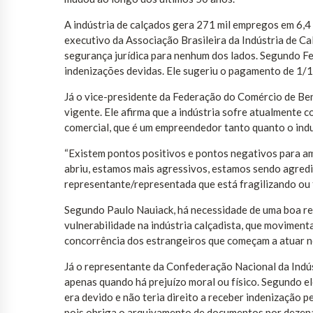
A indústria de calçados gera 271 mil empregos em 6,4 
executivo da Associação Brasileira da Indústria de Cal
segurança jurídica para nenhum dos lados. Segundo F
indenizações devidas. Ele sugeriu o pagamento de 1/1
Já o vice-presidente da Federação do Comércio de Ben
vigente. Ele afirma que a indústria sofre atualmente c
comercial, que é um empreendedor tanto quanto o indus
“Existem pontos positivos e pontos negativos para am
abriu, estamos mais agressivos, estamos sendo agredi
representante/representada que está fragilizando ou 
Segundo Paulo Nauiack, há necessidade de uma boa rel
vulnerabilidade na indústria calçadista, que movimenta
concorrência dos estrangeiros que começam a atuar n
Já o representante da Confederação Nacional da Indús
apenas quando há prejuízo moral ou físico. Segundo el
era devido e não teria direito a receber indenização pe
pois obriga o arquivamento de documentos por dezena