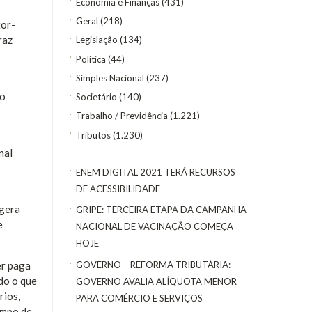
Economia e Finanças
(431)
Geral
(218)
tor-
raz
Legislação
(134)
Política
(44)
Simples Nacional
(237)
ão
Societário
(140)
Trabalho / Previdência
(1.221)
Tributos
(1.230)
nal
ENEM DIGITAL 2021 TERÁ RECURSOS
DE ACESSIBILIDADE
 gera
GRIPE: TERCEIRA ETAPA DA CAMPANHA
e
NACIONAL DE VACINAÇÃO COMEÇA
HOJE
GOVERNO – REFORMA TRIBUTÁRIA:
er paga
do o que
GOVERNO AVALIA ALÍQUOTA MENOR
rios,
PARA COMÉRCIO E SERVIÇOS
empo de