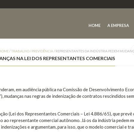
HOME
A EMPRESA
HOME
/
TRABALHO / PREVIDÊNCIA
/
REPRESENTANTES DA INDÚSTRIA PEDEM MUDANÇ
ANÇAS NA LEI DOS REPRESENTANTES COMERCIAIS
efenderam, em audiência pública na Comissão de Desenvolvimento Eco
7), mudanças nas regras de indenização de contratos rescindidos sem
ção (Lei dos Representantes Comerciais – Lei 4.886/65), que prevê 
ão ao representante comercial autônomo. Já os da indústria pedem 
indenizações e argumentam, para isso, que o modelo comercial e tra