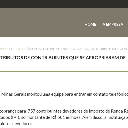
HOME
A EMPRESA
HOME
/
TRIBUTOS
/
RECEITA FEDERAL INTENSIFICA COBRANÇA DE TRIBUTOS DE CON
E TRIBUTOS DE CONTRIBUINTES QUE SE APROPRIARAM DE
em Minas Gerais montou uma equipe para entrar em contato telefônic
 cobrança para 757 contribuintes devedores de Imposto de Renda R
ados (IPI), no montante de R$ 501 milhões. Além disso, a Instituiçã
uintes devedores.