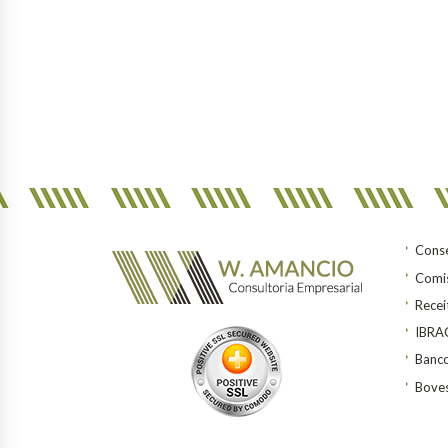
Conse
Comis
Recei
IBR
Banco
Bove