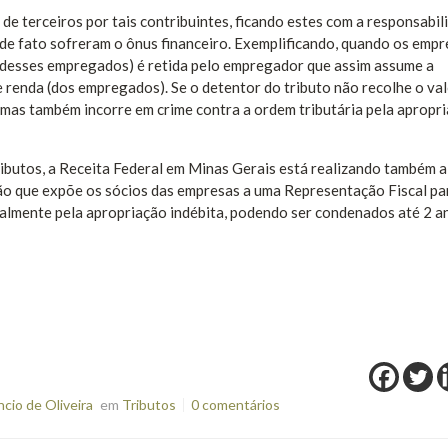
de terceiros por tais contribuintes, ficando estes com a responsabil
 de fato sofreram o ônus financeiro. Exemplificando, quando os emp
 (desses empregados) é retida pelo empregador que assim assume a
 renda (dos empregados). Se o detentor do tributo não recolhe o va
, mas também incorre em crime contra a ordem tributária pela apropr
ibutos, a Receita Federal em Minas Gerais está realizando também a
ação que expõe os sócios das empresas a uma Representação Fiscal pa
almente pela apropriação indébita, podendo ser condenados até 2 a
io de Oliveira
em
Tributos
0 comentários