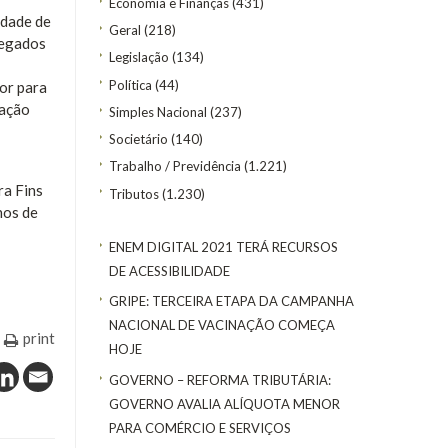
Economia e Finanças
(431)
idade de
Geral
(218)
regados
Legislação
(134)
Política
(44)
lor para
iação
Simples Nacional
(237)
Societário
(140)
Trabalho / Previdência
(1.221)
ra Fins
Tributos
(1.230)
nos de
ENEM DIGITAL 2021 TERÁ RECURSOS
DE ACESSIBILIDADE
GRIPE: TERCEIRA ETAPA DA CAMPANHA
NACIONAL DE VACINAÇÃO COMEÇA
print
HOJE
GOVERNO – REFORMA TRIBUTÁRIA:
GOVERNO AVALIA ALÍQUOTA MENOR
PARA COMÉRCIO E SERVIÇOS