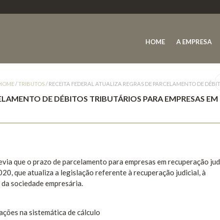
HOME
A EMPRESA
HOME
/
TRIBUTOS
/
RECEITA FEDERAL ATUALIZA REGRAS DE PARCELAMENTO DE DÉBI
CELAMENTO DE DÉBITOS TRIBUTÁRIOS PARA EMPRESAS EM
evia que o prazo de parcelamento para empresas em recuperação judi
20, que atualiza a legislação referente à recuperação judicial, à
e da sociedade empresária.
rações na sistemática de cálculo