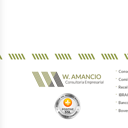
Conse
Comis
Recei
IBR
Banco
Bove