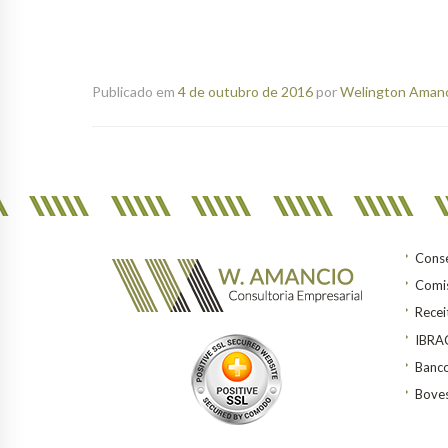
Publicado em
4 de outubro de 2016
por
Welington Amanci
Conse
Comis
Recei
IBR
Banco
Bove