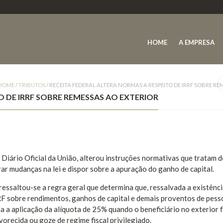
HOME
A EMPRESA
HOME
/
TRIBUTOS
/
RECEITA FEDERAL ALTERA NORMAS A RESPEITO DE IRRF SOBRE RE
O DE IRRF SOBRE REMESSAS AO EXTERIOR
 Diário Oficial da União, alterou instruções normativas que tratam 
ar mudanças na lei e dispor sobre a apuração do ganho de capital.
ressaltou-se a regra geral que determina que, ressalvada a existênci
RRF sobre rendimentos, ganhos de capital e demais proventos de pess
da a aplicação da alíquota de 25% quando o beneficiário no exterior 
orecida ou goze de regime fiscal privilegiado.