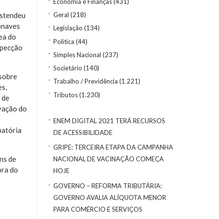
Economia e Finanças
(431)
Geral
(218)
estendeu
ronaves
Legislação
(134)
ea do
Política
(44)
specção
Simples Nacional
(237)
Societário
(140)
 sobre
Trabalho / Previdência
(1.221)
es,
Tributos
(1.230)
 de
ovação do
ENEM DIGITAL 2021 TERÁ RECURSOS
batória
DE ACESSIBILIDADE
GRIPE: TERCEIRA ETAPA DA CAMPANHA
ns de
NACIONAL DE VACINAÇÃO COMEÇA
pra do
HOJE
GOVERNO – REFORMA TRIBUTÁRIA:
GOVERNO AVALIA ALÍQUOTA MENOR
PARA COMÉRCIO E SERVIÇOS