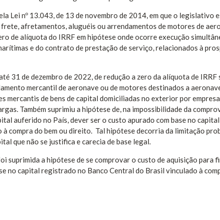
la Lei nº 13.043, de 13 de novembro de 2014, em que o legislativo 
e frete, afretamentos, aluguéis ou arrendamentos de motores de ae
zero de alíquota do IRRF em hipótese onde ocorre execução simultân
arítimas e do contrato de prestação de serviço, relacionados à pro
 até 31 de dezembro de 2022, de redução a zero da alíquota de IRRF
damento mercantil de aeronave ou de motores destinados a aeronav
s mercantis de bens de capital domiciliadas no exterior por empresa
cargas. Também suprimiu a hipótese de, na impossibilidade da compr
ital auferido no País, dever ser o custo apurado com base no capital
 à compra do bem ou direito. Tal hipótese decorria da limitação pro
al que não se justifica e carecia de base legal.
oi suprimida a hipótese de se comprovar o custo de aquisição para fi
se no capital registrado no Banco Central do Brasil vinculado à com