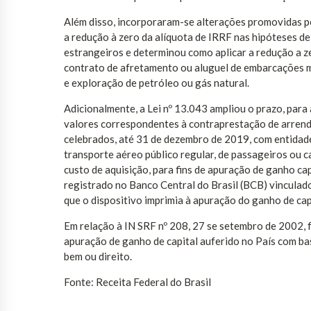
Além disso, incorporaram-se alterações promovidas pe
a redução à zero da alíquota de IRRF nas hipóteses d
estrangeiros e determinou como aplicar a redução a 
contrato de afretamento ou aluguel de embarcações m
e exploração de petróleo ou gás natural.
Adicionalmente, a Lei nº 13.043 ampliou o prazo, para
valores correspondentes à contraprestação de arren
celebrados, até 31 de dezembro de 2019, com entidade
transporte aéreo público regular, de passageiros ou 
custo de aquisição, para fins de apuração de ganho cap
registrado no Banco Central do Brasil (BCB) vinculado
que o dispositivo imprimia à apuração do ganho de capit
Em relação à IN SRF nº 208, 27 se setembro de 2002, f
apuração de ganho de capital auferido no País com ba
bem ou direito.
Fonte: Receita Federal do Brasil