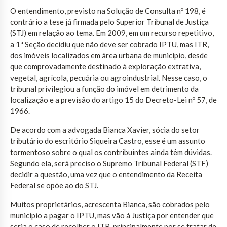
O entendimento, previsto na Solução de Consulta nº 198, é
contrário a tese já firmada pelo Superior Tribunal de Justiça
(STJ) em relação ao tema. Em 2009, em um recurso repetitivo,
a 1ª Seção decidiu que não deve ser cobrado IPTU, mas ITR,
dos imóveis localizados em área urbana de município, desde
que comprovadamente destinado à exploração extrativa,
vegetal, agrícola, pecuária ou agroindustrial. Nesse caso, o
tribunal privilegiou a função do imóvel em detrimento da
localização e a previsão do artigo 15 do Decreto-Lei nº 57, de
1966.
De acordo com a advogada Bianca Xavier, sócia do setor
tributário do escritório Siqueira Castro, esse é um assunto
tormentoso sobre o qual os contribuintes ainda têm dúvidas.
Segundo ela, será preciso o Supremo Tribunal Federal (STF)
decidir a questão, uma vez que o entendimento da Receita
Federal se opõe ao do STJ.
Muitos proprietários, acrescenta Bianca, são cobrados pelo
município a pagar o IPTU, mas vão à Justiça por entender que
seria o caso de recolher o ITR, principalmente por se tratar de