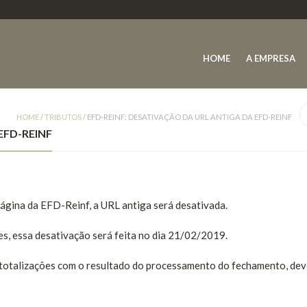
HOME
A EMPRESA
HOME
/
TRIBUTOS
/
EFD-REINF: DESATIVAÇÃO DA URL ANTIGA DA EFD-REINF
EFD-REINF
gina da EFD-Reinf, a URL antiga será desativada.
es, essa desativação será feita no dia 21/02/2019.
 totalizações com o resultado do processamento do fechamento, dev