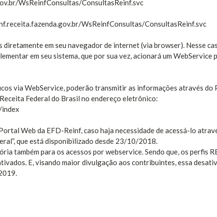
.gov.br/WsReinfConsultas/ConsultasReinf.svc
inf.receita.fazenda.gov.br/WsReinfConsultas/ConsultasReinf.svc
diretamente em seu navegador de internet (via browser). Nesse cas
lementar em seu sistema, que por sua vez, acionará um WebService 
cos via WebService, poderão transmitir as informações através do 
eceita Federal do Brasil no endereço eletrônico:
/index
Portal Web da EFD-Reinf, caso haja necessidade de acessá-lo atrav
eral”, que está disponibilizado desde 23/10/2018.
tória também para os acessos por webservice. Sendo que, os perfis 
ivados. E, visando maior divulgação aos contribuintes, essa desati
/2019.