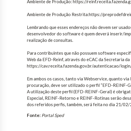
Ambiente de Produção: https://reinf.receita.fazenda
Ambiente de Produção Restrita:https://preprodefdre
Lembrando que esses endereços não devem ser usados 
desenvolvedor do software é quem deverá inserir/imp
realização de consultas.
Para contribuintes que não possuem software específi
Web da EFD-Reinf, através do eCAC da Secretaria da R
https://cav.receita.fazenda.gov.br/autenticacao/login
Em ambos os casos, tanto via Webservice, quanto via 
procuração, deve ser utilizado o perfil “EFD-REINF-G
A utilização deste perfil (EFD-REINF-Geral) é obriga
Especial, REINF-Retorno e REINF-Rotinas serão desat
dos referidos perfis, também, será feita no dia 21/02
Fonte:
Portal Sped