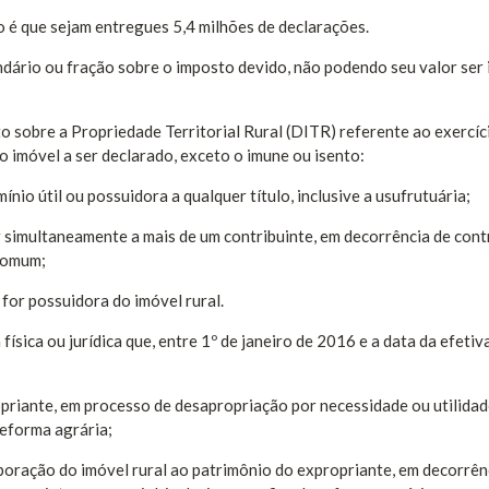
o é que sejam entregues 5,4 milhões de declarações.
dário ou fração sobre o imposto devido, não podendo seu valor ser 
 sobre a Propriedade Territorial Rural (DITR) referente ao exercí
o imóvel a ser declarado, exceto o imune ou isento:
omínio útil ou possuidora a qualquer título, inclusive a usufrutuária;
 simultaneamente a mais de um contribuinte, em decorrência de cont
 comum;
or possuidora do imóvel rural.
sica ou jurídica que, entre 1º de janeiro de 2016 e a data da efetiv
ropriante, em processo de desapropriação por necessidade ou utilida
 reforma agrária;
rporação do imóvel rural ao patrimônio do expropriante, em decorrên