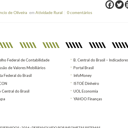
cio de Oliveira
em
Atividade Rural
0 comentários
lho Federal de Contabilidade
B. Central do Brasil – Indicadore
são de Valores Mobiliários
Portal Brasil
ta Federal do Brasil
InfoMoney
ACON
ISTOÉ Dinheiro
 Central do Brasil
UOL Economia
spa
YAHOO Finanças
ESERVADOS - 2016 - DESENVOLVIDO POR
INFOMETAS SISTEMAS
.