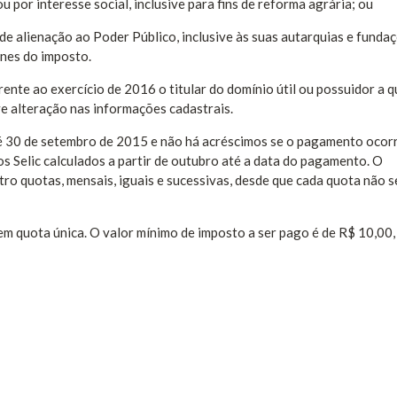
u por interesse social, inclusive para fins de reforma agrária; ou
de alienação ao Poder Público, inclusive às suas autarquias e fundaç
unes do imposto.
nte ao exercício de 2016 o titular do domínio útil ou possuidor a 
ve alteração nas informações cadastrais.
é 30 de setembro de 2015 e não há acréscimos se o pagamento ocorr
os Selic calculados a partir de outubro até a data do pagamento. O
o quotas, mensais, iguais e sucessivas, desde que cada quota não s
em quota única. O valor mínimo de imposto a ser pago é de R$ 10,00,