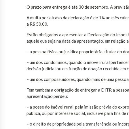
O prazo para entrega é até 30 de setembro. A previsã
A multa por atraso da declaração é de 1% ao mês calen
a R$ 50,00.
Estão obrigados a apresentar a Declaração do Imposto
aquele que seja na data da apresentação, em relação a
– a pessoa física ou jurídica proprietária, titular do d
– um dos condôminos, quando o imóvel rural pertencer
decisão judicial ou em função de doação recebida em
– um dos compossuidores, quando mais de uma pessoa f
Tem também a obrigação de entregar a DITR a pessoa fí
apresentação perdeu:
– a posse do imóvel rural, pela imissão prévia do exp
pública, ou por interesse social, inclusive para fins de
– o direito de propriedade pela transferência ou inco