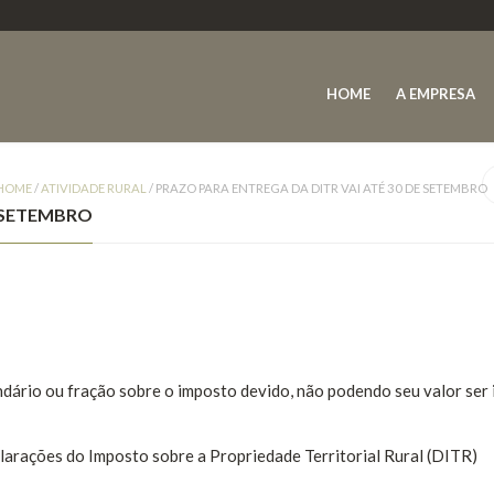
HOME
A EMPRESA
HOME
/
ATIVIDADE RURAL
/
PRAZO PARA ENTREGA DA DITR VAI ATÉ 30 DE SETEMBRO
E SETEMBRO
dário ou fração sobre o imposto devido, não podendo seu valor ser 
clarações do Imposto sobre a Propriedade Territorial Rural (DITR)