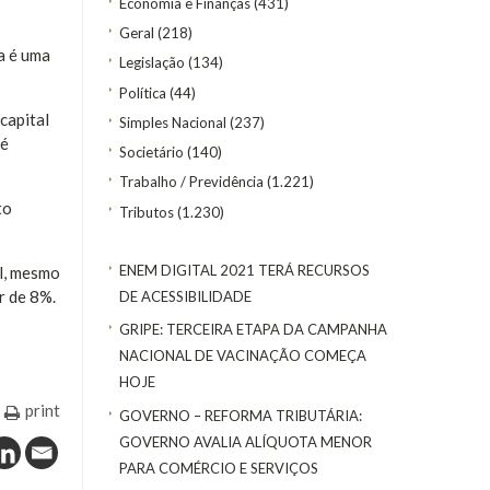
Economia e Finanças
(431)
Geral
(218)
a é uma
Legislação
(134)
Política
(44)
capital
Simples Nacional
(237)
 é
Societário
(140)
Trabalho / Previdência
(1.221)
to
Tributos
(1.230)
ENEM DIGITAL 2021 TERÁ RECURSOS
al, mesmo
r de 8%.
DE ACESSIBILIDADE
GRIPE: TERCEIRA ETAPA DA CAMPANHA
NACIONAL DE VACINAÇÃO COMEÇA
HOJE
print
GOVERNO – REFORMA TRIBUTÁRIA:
GOVERNO AVALIA ALÍQUOTA MENOR
PARA COMÉRCIO E SERVIÇOS