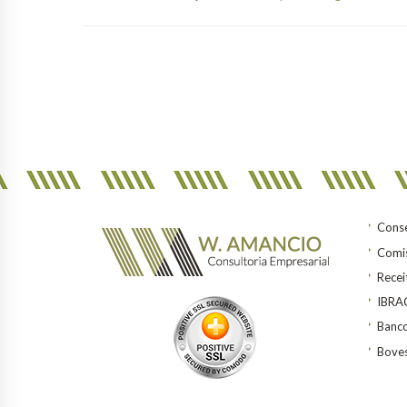
Conse
Comis
Recei
IBR
Banco
Bove