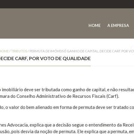
HOME
A EMPRESA
HOME
/
TRIBUTOS
/
PERMUTA DE IMÓVEIS É GANHO DE CAPITAL, DECIDE CARF, POR V
DECIDE CARF, POR VOTO DE QUALIDADE
imobiliário deve ser tributada como ganho de capital, e não resulta
âmara do Conselho Administrativo de Recursos Fiscais (Carf).
o, o valor do bem alienado em forma de permuta deve ser tratado 
thes Advocacia, explica que a decisão segue o entendimento da Recei
lusão, pois desvia da noção de permuta. Ele explica que a permuta, e