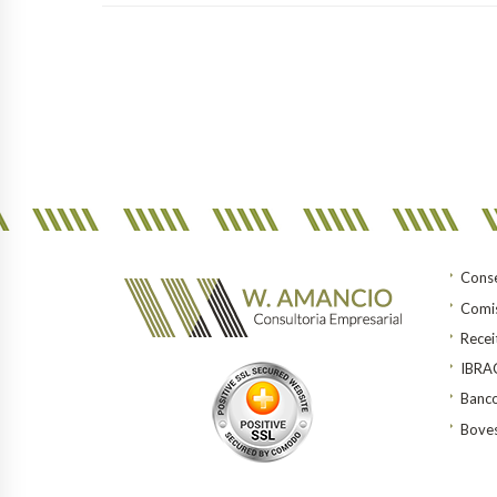
Conse
Comis
Recei
IBR
Banco
Bove