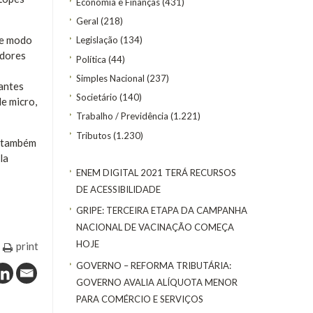
Economia e Finanças
(431)
Geral
(218)
de modo
Legislação
(134)
adores
Política
(44)
Simples Nacional
(237)
rantes
Societário
(140)
e micro,
Trabalho / Previdência
(1.221)
Tributos
(1.230)
, também
la
ENEM DIGITAL 2021 TERÁ RECURSOS
DE ACESSIBILIDADE
GRIPE: TERCEIRA ETAPA DA CAMPANHA
NACIONAL DE VACINAÇÃO COMEÇA
HOJE
print
GOVERNO – REFORMA TRIBUTÁRIA:
GOVERNO AVALIA ALÍQUOTA MENOR
PARA COMÉRCIO E SERVIÇOS