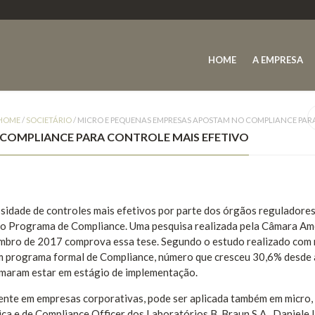
HOME
A EMPRESA
HOME
/
SOCIETÁRIO
/
MICRO E PEQUENAS EMPRESAS APOSTAM NO COMPLIANCE PAR
COMPLIANCE PARA CONTROLE MAIS EFETIVO
sidade de controles mais efetivos por parte dos órgãos reguladore
 ao Programa de Compliance. Uma pesquisa realizada pela Câmara Am
bro de 2017 comprova essa tese. Segundo o estudo realizado com 
m programa formal de Compliance, número que cresceu 30,6% desde 
irmaram estar em estágio de implementação.
idente em empresas corporativas, pode ser aplicada também em micro,
ca e de Compliance Officer dos Laboratórios B. Braun S.A., Daniele