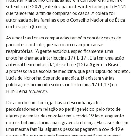
setembro de 2020, e de dez pacientes infectados pelo H1N1
que faleceram, a fim de comparar os casos. A coleta foi
autorizada pelas famílias e pelo Conselho Nacional de Ética
em Pesquisa (Conep).
As amostras foram comparadas também com dez casos de
pacientes controle, que não morreram por causas
respiratórias. “A gente estudou, especificamente, uma
proteína chamada interleucina 17 (IL-17). Ela tem uma ação
antiviral bem conhecida”, disse hoje (12) à
Agência Brasil
a
professora da escola de medicina, que participou do projeto,
Lúcia de Noronha. Segundo a médica, já existem várias
publicações no mundo sobre a interleucina 17 (IL 17) no
H1N1 e na
Influenza
.
De acordo com Lúcia, já havia desconfiança dos
pesquisadores em relação ao perfil genético, pelo fato de
alguns pacientes desenvolverem a covid-19 leve, enquanto
outros tinham a forma mais grave da doença. Há casos de, em
uma mesma família, algumas pessoas pegarem a covid-19 e
outras não, outras ainda ficarem assintomáticas, algumas