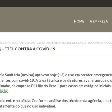
HOME
A EMPRESA
HOME
/
GERAL
/
ANVISA AUTORIZA USO EMERGENCIAL DE COQUETEL CONTRA A COV
QUETEL CONTRA A COVID-19
ia Sanitária (Anvisa) aprovou hoje (13) o uso em caráter emergenci
ientes com covid-19. A área técnica e os diretores avaliaram que o 
e, da empresa Eli Lilly do Brasil, para casos em estágios iniciais 
.
ele entre na célula. Conforme análise dos técnicos da agência, eles 
tamente do que no uso individual.