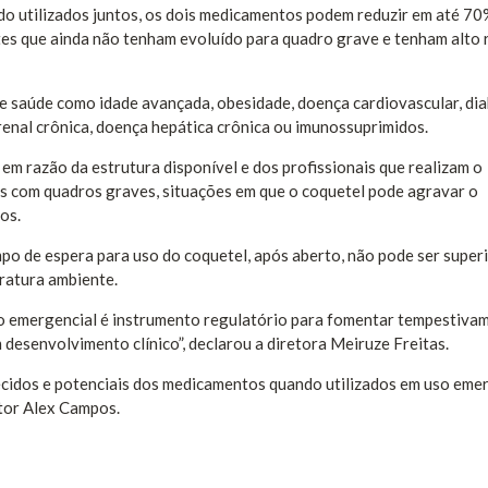
do utilizados juntos, os dois medicamentos podem reduzir em até 70
entes que ainda não tenham evoluído para quadro grave e tenham alto 
e saúde como idade avançada, obesidade, doença cardiovascular, di
 renal crônica, doença hepática crônica ou imunossuprimidos.
, em razão da estrutura disponível e dos profissionais que realizam o
es com quadros graves, situações em que o coquetel pode agravar o
os.
po de espera para uso do coquetel, após aberto, não pode ser superi
ratura ambiente.
ão emergencial é instrumento regulatório para fomentar tempestiva
esenvolvimento clínico”, declarou a diretora Meiruze Freitas.
ecidos e potenciais dos medicamentos quando utilizados em uso eme
tor Alex Campos.