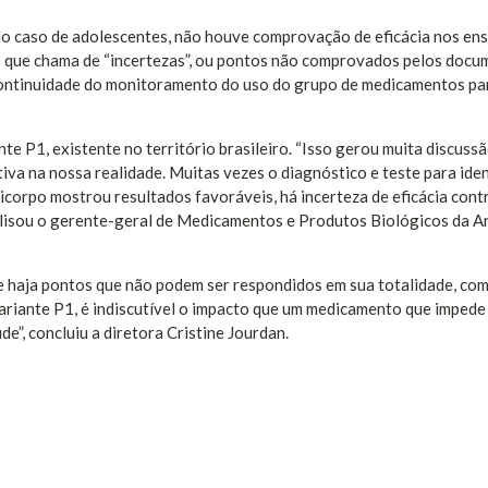
 No caso de adolescentes, não houve comprovação de eficácia nos en
 o que chama de “incertezas”, ou pontos não comprovados pelos doc
continuidade do monitoramento do uso do grupo de medicamentos pa
nte P1, existente no território brasileiro. “Isso gerou muita discuss
iva na nossa realidade. Muitas vezes o diagnóstico e teste para iden
icorpo mostrou resultados favoráveis, há incerteza de eficácia cont
nalisou o gerente-geral de Medicamentos e Produtos Biológicos da A
ue haja pontos que não podem ser respondidos em sua totalidade, co
variante P1, é indiscutível o impacto que um medicamento que impede
e”, concluiu a diretora Cristine Jourdan.