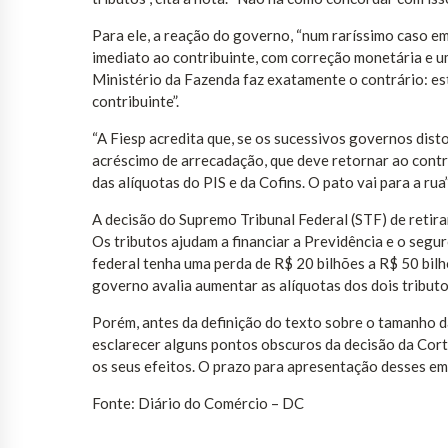
Para ele, a reação do governo, “num raríssimo caso em
imediato ao contribuinte, com correção monetária e u
Ministério da Fazenda faz exatamente o contrário: es
contribuinte”.
“A Fiesp acredita que, se os sucessivos governos disto
acréscimo de arrecadação, que deve retornar ao contr
das alíquotas do PIS e da Cofins. O pato vai para a rua”
A decisão do Supremo Tribunal Federal (STF) de retir
Os tributos ajudam a financiar a Previdência e o seg
federal tenha uma perda de R$ 20 bilhões a R$ 50 bilh
governo avalia aumentar as alíquotas dos dois tributo
Porém, antes da definição do texto sobre o tamanho 
esclarecer alguns pontos obscuros da decisão da Corte
os seus efeitos. O prazo para apresentação desses e
Fonte: Diário do Comércio – DC