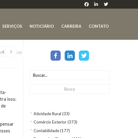
SERVIÇOS
NOTICIÁRIO
CARREIRA
CONTATO
E PIS/COFINS
nta-
ra isso.
 de
Atividade Rural
(33)
Comércio Exterior
(373)
mpensar
esses
Contabilidade
(177)