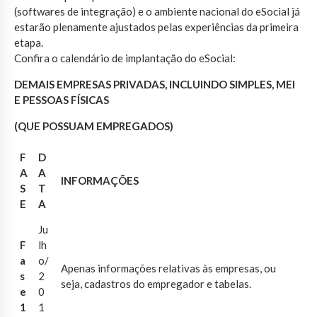
(softwares de integração) e o ambiente nacional do eSocial já
estarão plenamente ajustados pelas experiências da primeira
etapa.
Confira o calendário de implantação do eSocial:
DEMAIS EMPRESAS PRIVADAS, INCLUINDO SIMPLES, MEI
E PESSOAS FÍSICAS
(QUE POSSUAM EMPREGADOS)
F
D
A
A
INFORMAÇÕES
S
T
E
A
Ju
F
lh
a
o/
Apenas informações relativas às empresas, ou
s
2
seja, cadastros do empregador e tabelas.
e
0
1
1