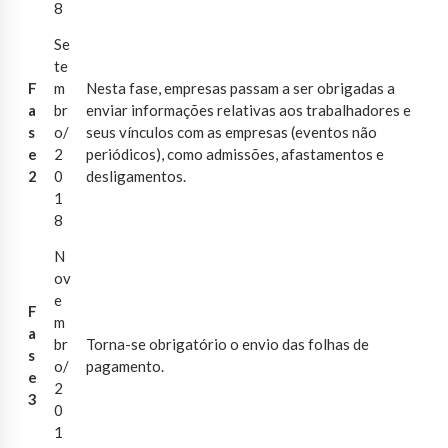
8
Se
te
F
m
Nesta fase, empresas passam a ser obrigadas a
a
br
enviar informações relativas aos trabalhadores e
s
o/
seus vínculos com as empresas (eventos não
e
2
periódicos), como admissões, afastamentos e
2
0
desligamentos.
1
8
N
ov
e
F
m
a
br
Torna-se obrigatório o envio das folhas de
s
o/
pagamento.
e
2
3
0
1