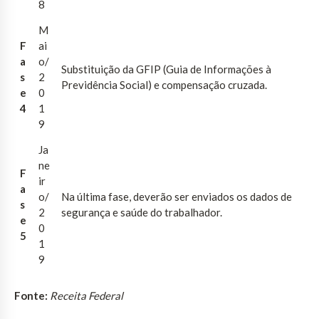
8
M
F
ai
a
o/
Substituição da GFIP (Guia de Informações à
s
2
Previdência Social) e compensação cruzada.
e
0
4
1
9
Ja
ne
F
ir
a
o/
Na última fase, deverão ser enviados os dados de
s
2
segurança e saúde do trabalhador.
e
0
5
1
9
Fonte:
Receita Federal