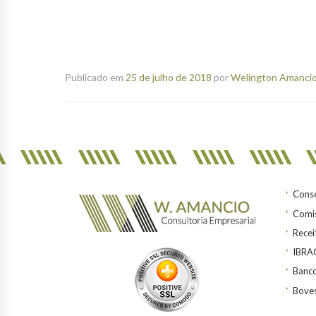
Publicado em
25 de julho de 2018
por
Welington Amancio 
Conse
Comis
Recei
IBR
Banco
Bove