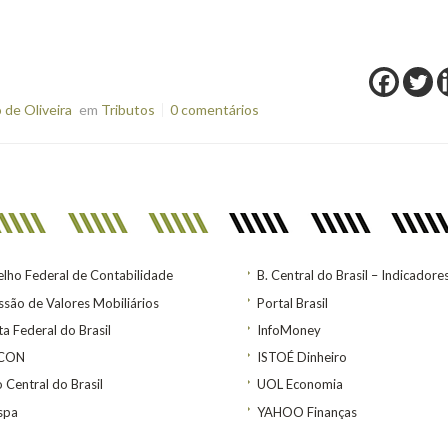
de Oliveira
em
Tributos
0 comentários
lho Federal de Contabilidade
B. Central do Brasil – Indicadore
são de Valores Mobiliários
Portal Brasil
ta Federal do Brasil
InfoMoney
ACON
ISTOÉ Dinheiro
 Central do Brasil
UOL Economia
spa
YAHOO Finanças