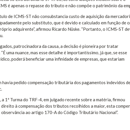
CMS é apenas o repasse do tributo e não compõe o patrimônio da em
título de ICMS-ST não consubstancia custo de aquisição da mercadori
ipadamente pelo substituto, que é devido e calculado em função de 
o próprio adquirente”, afirmou Ricardo Nüske. “Portanto, o ICMS-ST de
u.
ados, patrocinadora da causa, a decisão é pioneira por tratar
 “É uma nuance, mas esse detalhe é importantíssimo, já que, se esse
ídico, poderá beneficiar uma infinidade de empresas, que estariam
havia pedido compensação tributária dos pagamentos indevidos de
c.
o, a 1ª Turma do TRF-4, em julgado recente sobre a matéria, firmou
 direito à compensação dos tributos recolhidos a maior, esta compe
m observância ao artigo 170-A do Código Tributário Nacional”.