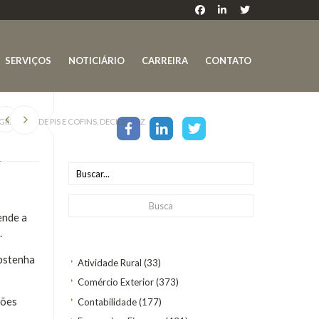
SERVIÇOS
NOTICIÁRIO
CARREIRA
CONTATO
 BASE DE PIS E COFINS, DECIDE JUIZ
Z
ende a
.
abstenha
Atividade Rural
(33)
Comércio Exterior
(373)
ções
Contabilidade
(177)