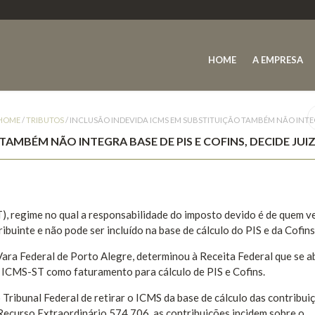
HOME
A EMPRESA
HOME
/
TRIBUTOS
/
INCLUSÃO INDEVIDA ICMS EM SUBSTITUIÇÃO TAMBÉM NÃO INTEGRA
AMBÉM NÃO INTEGRA BASE DE PIS E COFINS, DECIDE JUI
), regime no qual a responsabilidade do imposto devido é de quem v
buinte e não pode ser incluído na base de cálculo do PIS e da Cofins
Vara Federal de Porto Alegre, determinou à Receita Federal que se 
 ICMS-ST como faturamento para cálculo de PIS e Cofins.
Tribunal Federal de retirar o ICMS da base de cálculo das contribui
Recurso Extraordinário 574.706, as contribuições incidem sobre o