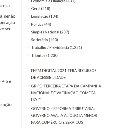
Economia e Finanças
(431)
presa.
Geral
(218)
a, senão
Legislação
(134)
operação
Política
(44)
ve ser
Simples Nacional
(237)
Societário
(140)
Trabalho / Previdência
(1.221)
Tributos
(1.230)
ENEM DIGITAL 2021 TERÁ RECURSOS
DE ACESSIBILIDADE
 PIS e
GRIPE: TERCEIRA ETAPA DA CAMPANHA
NACIONAL DE VACINAÇÃO COMEÇA
HOJE
nsação
GOVERNO – REFORMA TRIBUTÁRIA:
GOVERNO AVALIA ALÍQUOTA MENOR
PARA COMÉRCIO E SERVIÇOS