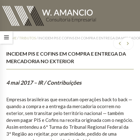
HOME
/
TRIBUTOS
/
INCIDEM PIS E COFINS EM COMPRA E ENTREGA DA MERCADO
INCIDEM PIS E COFINS EM COMPRA E ENTREGA DA
MERCADORIA NO EXTERIOR
4 mai 2017
– IR / Contribuições
Empresas brasileiras que executam operações back to back —
quando a compra e a entrega da mercadoria ocorrem no
exterior, sem transitar pelo território nacional — também
devem pagar PIS e Cofins na receita originada com o negócio.
Assim entendeu a 6ª Turma do Tribunal Regional Federal da
3ª Região ao rejeitar, por unanimidade, pedido de uma