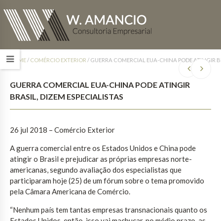
HOME
/
COMÉRCIO EXTERIOR
/
GUERRA COMERCIAL EUA-CHINA PODE ATINGIR BRA
GUERRA COMERCIAL EUA-CHINA PODE ATINGIR
BRASIL, DIZEM ESPECIALISTAS
26 jul 2018 – Comércio Exterior
A guerra comercial entre os Estados Unidos e China pode
atingir o Brasil e prejudicar as próprias empresas norte-
americanas, segundo avaliação dos especialistas que
participaram hoje (25) de um fórum sobre o tema promovido
pela Câmara Americana de Comércio.
“Nenhum país tem tantas empresas transnacionais quanto os
Estados Unidos, então, isso vai machucar, no médio prazo, as