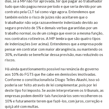
dias, se a MP não for aprovada, ter que pagar ao trabalhador
tudo que não pagou nesse período e que seria devido por um
contrato pela CLT tal como vige agora. Entendemos que
também existe o risco de juízes não aceitarem que o
trabalhador não seja razoavelmente indenizado devido ao
seguro previsto de 5% e demais verbas garantidas por um
trabalho normal, ou de um colega que exerce a mesma função,
nos contratos rotineiros. A MP lembra que são quatro tipos
de indenizações (ver acima). Entendemos que a empresa pode
pensar em contratar com maior abrangência, ou mantendo os
30%, evitando se beneficiar dessa previsão, mas reduzindo os
riscos.
Há ainda questionamento possível na renúncia do governo
aos 10% do FGTS que lhe cabe em demissões imotivadas.
Conforme o constitucionalista Diogo Telles Akashi, isso só
poderia ser feito através de lei complementar, pois por lei
deste tipo foi imposto. Se assim interpretarem os tribunais, as
empresas podem demitir tais funcionários sem recolherem os
10% e futuramente terem que fazê-los, com juros, correção e
quiçá até com multas.