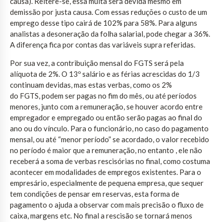
causa). Reitere-se, essa multa será devida mesmo em
demissão por justa causa. Com essas reduções o custo de um
emprego desse tipo cairá de 102% para 58%. Para alguns
analistas a desoneração da folha salarial, pode chegar a 36%.
A diferença fica por contas das variáveis supra referidas.
Por sua vez, a contribuição mensal do FGTS será pela
alíquota de 2%. O 13º salário e as férias acrescidas do 1/3
continuam devidas, mas estas verbas, como os 2%
do FGTS, podem ser pagas no fim do mês, ou até períodos
menores, junto com a remuneração, se houver acordo entre
empregador e empregado ou então serão pagas ao final do
ano ou do vínculo. Para o funcionário, no caso do pagamento
mensal, ou até “menor período” se acordado, o valor recebido
no período é maior que a remuneração, no entanto , ele não
receberá a soma de verbas rescisórias no final, como costuma
acontecer em modalidades de empregos existentes. Para o
empresário, especialmente de pequena empresa, que sequer
tem condições de pensar em reservas, esta forma de
pagamento o ajuda a observar com mais precisão o fluxo de
caixa, margens etc. No final a rescisão se tornará menos