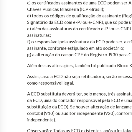
c) os certificados assinantes de uma ECD podem ser A
Chaves Públicas Brasileira (ICP-Brasil);
d) todos os códigos de qualificação do assinante (Re
Signatário da ECD com e-PJ ou e-CNPJ, que só pode ut
e) além das assinaturas do certificado e-PJ ou e-CNP
assinaturas;
f) o responsável pela assinatura da ECD pode ser, a cr
assinante, conforme estipulado em ato societário;
g) a alteração do campo CPF do Registro J930 para CN
Além dessas alterações, também foi publicado Bloco
Assim, caso a ECD não seja retificadora, serão necess
como responsável legal.
A ECD substituta deverá ter, pelo menos, três assinat
da ECD, uma do contador responsável pela ECD e uma 
substituição da ECD). Se houver alteração de lançame
contábil (910) ou auditor independente (920), confor
independente).
Observação: Todas as ECD existentes, após a instala