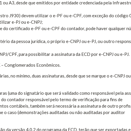
1 ou A3, desde que emitidos por entidade credenciada pela Infraestr
gistro J930) devem utilizar o e-PF ou e-CPF, com exceção do código 
ilizar e-PJ ou e-CNPJ;
J e do certificado e-PF ou e-CPF do contador, pode haver qualquer n
itério da pessoa jurídica, o próprio e-CNPJ ou e-PJ, ou outro respon
PJ/CPF, para possibilitar a assinatura da ECD por e-CNPJ ou e-PJ.
 K – Conglomerados Econômicos.
árias, no mínimo, duas assinaturas, desde que se marque o e-CNPJ ou
uras (uma do signatário que será validado como responsável pela as
do contador responsável pelo termo de verificação para fins de
ntos contábeis, também será necessária a assinatura de outro profis
me o caso (demonstrações auditadas ou não auditadas por auditor
ção da versão 4.0.2 do programa da ECD, terão que ser exportadas e