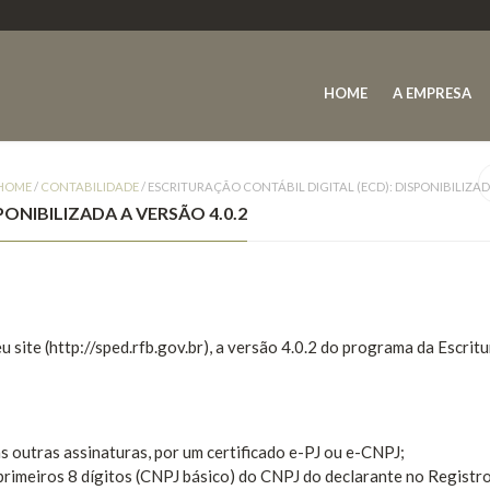
HOME
A EMPRESA
HOME
/
CONTABILIDADE
/
ESCRITURAÇÃO CONTÁBIL DIGITAL (ECD): DISPONIBILIZAD
PONIBILIZADA A VERSÃO 4.0.2
u site (http://sped.rfb.gov.br), a versão 4.0.2 do programa da Escrit
 outras assinaturas, por um certificado e-PJ ou e-CNPJ;
 primeiros 8 dígitos (CNPJ básico) do CNPJ do declarante no Registr