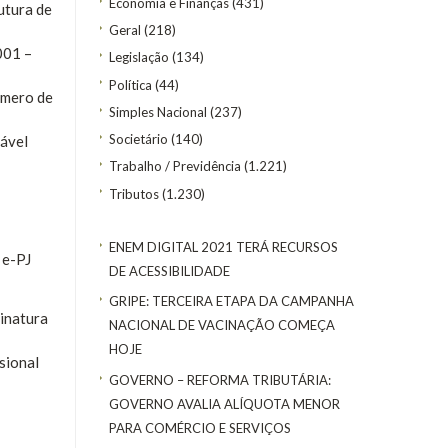
Economia e Finanças
(431)
utura de
Geral
(218)
001 –
Legislação
(134)
Política
(44)
úmero de
Simples Nacional
(237)
Societário
(140)
sável
Trabalho / Previdência
(1.221)
Tributos
(1.230)
ENEM DIGITAL 2021 TERÁ RECURSOS
 e-PJ
DE ACESSIBILIDADE
GRIPE: TERCEIRA ETAPA DA CAMPANHA
sinatura
NACIONAL DE VACINAÇÃO COMEÇA
HOJE
sional
GOVERNO – REFORMA TRIBUTÁRIA:
GOVERNO AVALIA ALÍQUOTA MENOR
PARA COMÉRCIO E SERVIÇOS