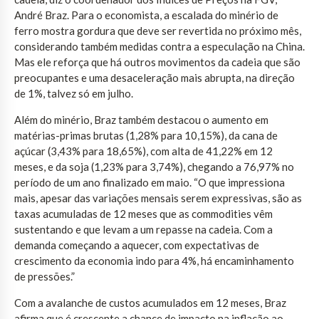
André Braz. Para o economista, a escalada do minério de
ferro mostra gordura que deve ser revertida no próximo mês,
considerando também medidas contra a especulação na China.
Mas ele reforça que há outros movimentos da cadeia que são
preocupantes e uma desaceleração mais abrupta, na direção
de 1%, talvez só em julho.
Além do minério, Braz também destacou o aumento em
matérias-primas brutas (1,28% para 10,15%), da cana de
açúcar (3,43% para 18,65%), com alta de 41,22% em 12
meses, e da soja (1,23% para 3,74%), chegando a 76,97% no
período de um ano finalizado em maio. “O que impressiona
mais, apesar das variações mensais serem expressivas, são as
taxas acumuladas de 12 meses que as commodities vêm
sustentando e que levam a um repasse na cadeia. Com a
demanda começando a aquecer, com expectativas de
crescimento da economia indo para 4%, há encaminhamento
de pressões.”
Com a avalanche de custos acumulados em 12 meses, Braz
afirma que é crescente a chance de impacto na inflação ao