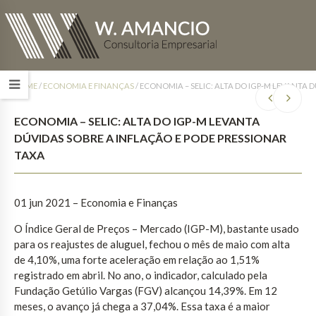
HOME
/
ECONOMIA E FINANÇAS
/
ECONOMIA – SELIC: ALTA DO IGP-M LEVANTA 
ECONOMIA – SELIC: ALTA DO IGP-M LEVANTA
DÚVIDAS SOBRE A INFLAÇÃO E PODE PRESSIONAR
TAXA
01 jun 2021 – Economia e Finanças
O Índice Geral de Preços – Mercado (IGP-M), bastante usado
para os reajustes de aluguel, fechou o mês de maio com alta
de 4,10%, uma forte aceleração em relação ao 1,51%
registrado em abril. No ano, o indicador, calculado pela
Fundação Getúlio Vargas (FGV) alcançou 14,39%. Em 12
meses, o avanço já chega a 37,04%. Essa taxa é a maior