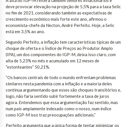
A alta do IGP-M reitera também temores inflacionários e
deve provocar elevação na projeção de 5,5% para a taxa Selic
no fim de 2021, considerando também as expectativas de
crescimento econômico mais forte este ano, afirmou o
economista-chefe da Necton, André Perfeito. Hoje, a Selic
está em 3,5% ao ano.
Segundo Perfeito, a inflação tem características típicas de um
choque de oferta e o Índice de Preços ao Produtor Amplo
(IPA), um dos componentes do IGP-M, deixa isso claro, com
alta de 5,23% no mês e acumulado em 12 meses de
“estonteantes” 50,21%.
“Os bancos centrais de todo o mundo enfrentam problemas
similares nesta pandemia com a inflação e a maioria deles
continua argumentando que esses são choques transitórios e,
logo, não faria sentido subir fortemente a taxa de juros
agora. Entendemos que essa argumentação faz sentido, mas
num país amplamente indexado como o nosso, num índice
como IGP-M isso traz preocupações adicionais.”
Perfeito argumenta que a única forma de tentar minimizar os