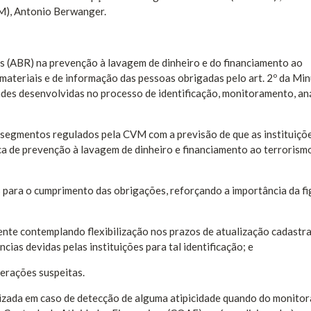
M), Antonio Berwanger.
 (ABR) na prevenção à lavagem de dinheiro e do financiamento ao
 materiais e de informação das pessoas obrigadas pelo art. 2º da Mi
ades desenvolvidas no processo de identificação, monitoramento, aná
 segmentos regulados pela CVM com a previsão de que as instituiçõ
ica de prevenção à lavagem de dinheiro e financiamento ao terrorism
s para o cumprimento das obrigações, reforçando a importância da f
nte contemplando flexibilização nos prazos de atualização cadastra
ncias devidas pelas instituições para tal identificação; e
erações suspeitas.
alizada em caso de detecção de alguma atipicidade quando do monit