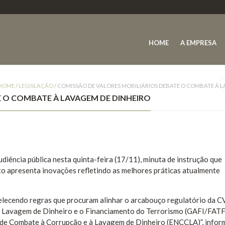
HOME
A EMPRESA
HOME
/
LEGISLAÇÃO
/
COMISSÃO DE VALORES MOBILIÁRIOS DEBATE O COMBATE À L
E O COMBATE À LAVAGEM DE DINHEIRO
iência pública nesta quinta-feira (17/11), minuta de instrução que
o apresenta inovações refletindo as melhores práticas atualmente
belecendo regras que procuram alinhar o arcabouço regulatório da 
 Lavagem de Dinheiro e o Financiamento do Terrorismo (GAFI/FATF
 de Combate à Corrupção e à Lavagem de Dinheiro (ENCCLA)”, infor