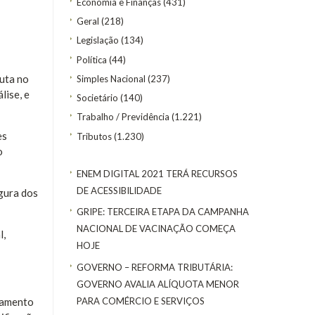
Economia e Finanças
(431)
Geral
(218)
Legislação
(134)
Política
(44)
nuta no
Simples Nacional
(237)
lise, e
Societário
(140)
Trabalho / Previdência
(1.221)
es
Tributos
(1.230)
o
ENEM DIGITAL 2021 TERÁ RECURSOS
DE ACESSIBILIDADE
igura dos
GRIPE: TERCEIRA ETAPA DA CAMPANHA
NACIONAL DE VACINAÇÃO COMEÇA
l,
HOJE
GOVERNO – REFORMA TRIBUTÁRIA:
GOVERNO AVALIA ALÍQUOTA MENOR
PARA COMÉRCIO E SERVIÇOS
oramento