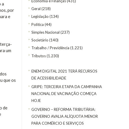
Economia e Finanças
(431)
o a
Geral
(218)
nos, por
mara e
Legislação
(134)
Política
(44)
Simples Nacional
(237)
Societário
(140)
terça-
Trabalho / Previdência
(1.221)
ara um
Tributos
(1.230)
ENEM DIGITAL 2021 TERÁ RECURSOS
 dos
DE ACESSIBILIDADE
iu que os
GRIPE: TERCEIRA ETAPA DA CAMPANHA
NACIONAL DE VACINAÇÃO COMEÇA
HOJE
o de
GOVERNO – REFORMA TRIBUTÁRIA:
e
GOVERNO AVALIA ALÍQUOTA MENOR
PARA COMÉRCIO E SERVIÇOS