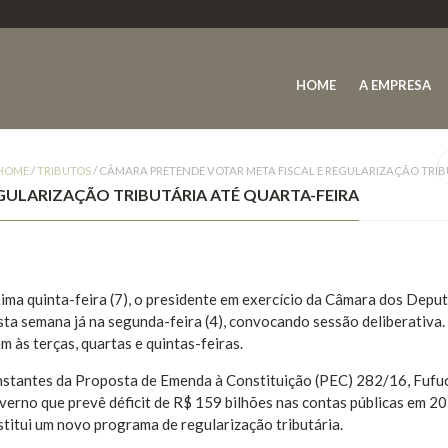
HOME
A EMPRESA
HOME
/
TRIBUTOS
/
CÂMARA PRETENDE VOTAR META FISCAL E REGULARIZAÇÃO TRIB
GULARIZAÇÃO TRIBUTÁRIA ATÉ QUARTA-FEIRA
ima quinta-feira (7), o presidente em exercício da Câmara dos Depu
sta semana já na segunda-feira (4), convocando sessão deliberativa.
 às terças, quartas e quintas-feiras.
onstantes da Proposta de Emenda à Constituição (PEC) 282/16, Fufu
erno que prevê déficit de R$ 159 bilhões nas contas públicas em 2
stitui um novo programa de regularização tributária.