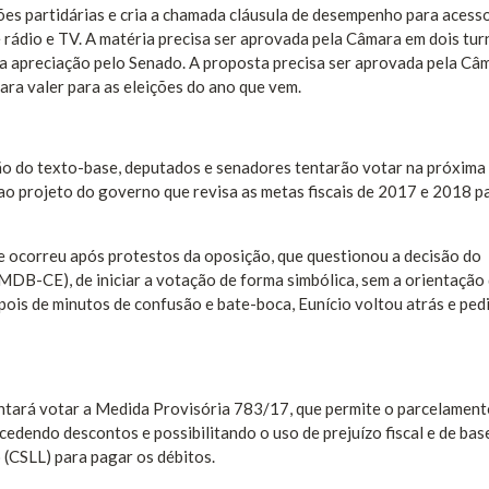
es partidárias e cria a chamada cláusula de desempenho para acess
 rádio e TV. A matéria precisa ser aprovada pela Câmara em dois tur
a apreciação pelo Senado. A proposta precisa ser aprovada pela Câ
ara valer para as eleições do ano que vem.
ão do texto-base, deputados e senadores tentarão votar na próxima 
s ao projeto do governo que revisa as metas fiscais de 2017 e 2018 p
se ocorreu após protestos da oposição, que questionou a decisão do
MDB-CE), de iniciar a votação de forma simbólica, sem a orientação
pois de minutos de confusão e bate-boca, Eunício voltou atrás e ped
entará votar a Medida Provisória 783/17, que permite o parcelament
ncedendo descontos e possibilitando o uso de prejuízo fiscal e de bas
 (CSLL) para pagar os débitos.