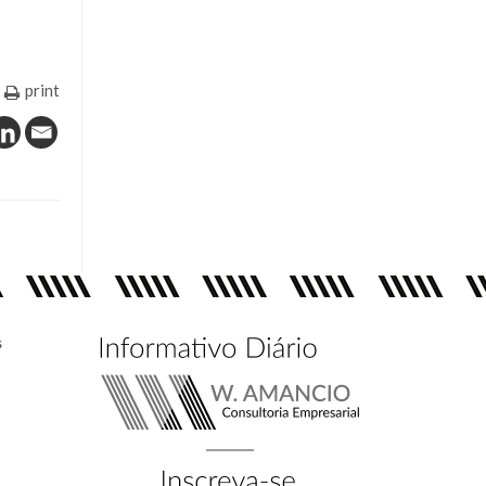
print
s