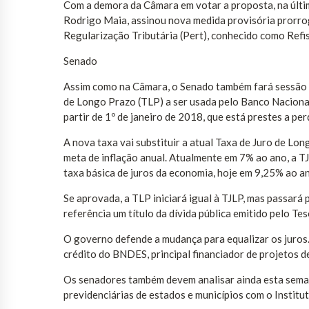
Com a demora da Câmara em votar a proposta, na últim
Rodrigo Maia, assinou nova medida provisória prorr
Regularização Tributária (Pert), conhecido como Refis
Senado
Assim como na Câmara, o Senado também fará sessão e
de Longo Prazo (TLP) a ser usada pelo Banco Nacion
partir de 1º de janeiro de 2018, que está prestes a per
A nova taxa vai substituir a atual Taxa de Juro de Lo
meta de inflação anual. Atualmente em 7% ao ano, a TJ
taxa básica de juros da economia, hoje em 9,25% ao an
Se aprovada, a TLP iniciará igual à TJLP, mas passará
referência um título da dívida pública emitido pelo T
O governo defende a mudança para equalizar os juros.
crédito do BNDES, principal financiador de projetos d
Os senadores também devem analisar ainda esta sema
previdenciárias de estados e municípios com o Institu