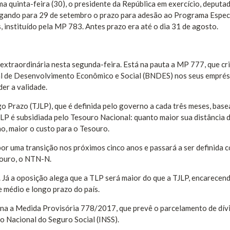
a quinta-feira (30), o presidente da República em exercício, deputa
ogando para 29 de setembro o prazo para adesão ao Programa Espec
, instituído pela MP 783. Antes prazo era até o dia 31 de agosto.
xtraordinária nesta segunda-feira. Está na pauta a MP 777, que cri
al de Desenvolvimento Econômico e Social (BNDES) nos seus emprés
der a validade.
ngo Prazo (TJLP), que é definida pelo governo a cada três meses, bas
LP é subsidiada pelo Tesouro Nacional: quanto maior sua distância da
o, maior o custo para o Tesouro.
 por uma transição nos próximos cinco anos e passará a ser definida 
esouro, o NTN-N.
 Já a oposição alega que a TLP será maior do que a TJLP, encarecen
e médio e longo prazo do país.
na a Medida Provisória 778/2017, que prevê o parcelamento de dív
to Nacional do Seguro Social (INSS).