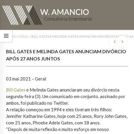
HOME
/
GERAL
/
BILL GATES E MELINDA GATES ANUNCIAM DIVÓRCIO APÓS 27 A
BILL GATES E MELINDA GATES ANUNCIAM DIVÓRCIO
APÓS 27 ANOS JUNTOS
03 mai 2021 – Geral
Bill Gates
e Melinda Gates anunciaram seu divórcio
nesta
segunda-feira (3). Um comunicado em conjunto, assinado por
ambos, foi publicado no Twitter.
A
relação começou em 1994
e eles tiveram três filhos:
Jennifer Katharine Gates, hoje com 25 anos, Rory John Gates,
com 21 anos, Phoebe Adele Gates, com 18 anos.
“Depois de muita reflexão e muito esforço em nosso