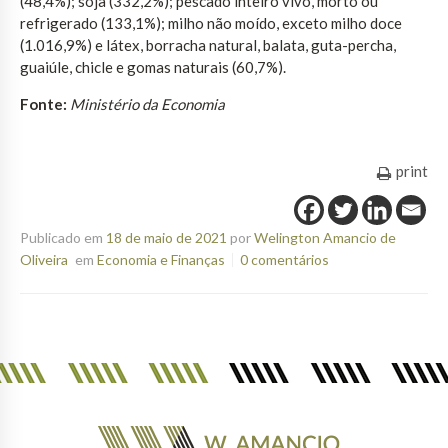
(48,4%); soja (332,2%); pescado inteiro vivo, morto ou
refrigerado (133,1%); milho não moído, exceto milho doce
(1.016,9%) e látex, borracha natural, balata, guta-percha,
guaiúle, chicle e gomas naturais (60,7%).
Fonte:
Ministério da Economia
print
Publicado em
18 de maio de 2021
por
Welington Amancio de
Oliveira
em
Economia e Finanças
0 comentários