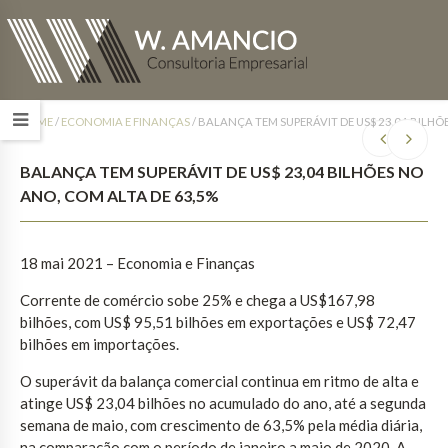
HOME
/
ECONOMIA E FINANÇAS
/
BALANÇA TEM SUPERÁVIT DE US$ 23,04 BILHÕ
BALANÇA TEM SUPERÁVIT DE US$ 23,04 BILHÕES NO
ANO, COM ALTA DE 63,5%
18 mai 2021 – Economia e Finanças
Corrente de comércio sobe 25% e chega a US$167,98
bilhões, com US$ 95,51 bilhões em exportações e US$ 72,47
bilhões em importações.
O superávit da balança comercial continua em ritmo de alta e
atinge US$ 23,04 bilhões no acumulado do ano, até a segunda
semana de maio, com crescimento de 63,5% pela média diária,
na comparação com o período de janeiro a maio de 2020. A