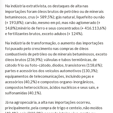
Na indústria extrativista, os destaques de alta nas
importações foram óleos brutos de petróleo ou de minerais
betuminosos, crus (+ 589,5%); gás natural, liquefeito ou não
(+ 193,8%); carvão, mesmo em pó, mas não aglomerado (+
14,8%);minério de ferro e seus concentrados (+ 416.113,6%)
e fertilizantes brutos, exceto adubos (+ 124%).
Na indústria de transformação, o aumento das importações
foi puxado pelo crescimento nas compras de óleos
combustíveis de petróleo ou de minerais betuminosos, exceto
óleos brutos (236,9%); válvulas e tubos termiônicas, de
cátodo frio ou foto-cátodo, diodos, transistores (118,6%);
partes e acessórios dos veículos automotivos (130,3%);
equipamentos de telecomunicações, incluindo peças e
acessórios (40,2%) e compostos organo-inorgânicos,
compostos heterocíclicos, ácidos nucléicos e seus sais, e
sulfonamidas (40,1%).
Já na agropecuária, a alta nas importações ocorreu,
principalmente, pela compra de trigo e centeio, não moídos