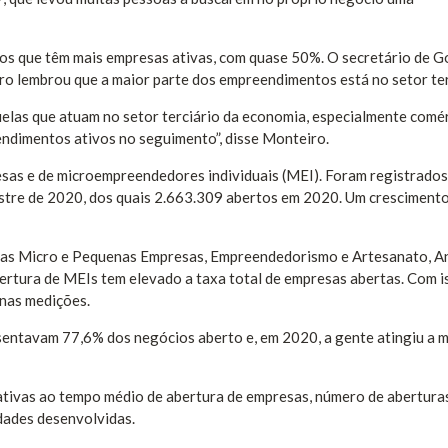
dos que têm mais empresas ativas, com quase 50%. O secretário de 
iro lembrou que a maior parte dos empreendimentos está no setor ter
las que atuam no setor terciário da economia, especialmente comér
endimentos ativos no seguimento”, disse Monteiro.
esas e de microempreendedores individuais (MEI). Foram registrados
estre de 2020, dos quais 2.663.309 abertos em 2020. Um cresciment
das Micro e Pequenas Empresas, Empreendedorismo e Artesanato, A
ertura de MEIs tem elevado a taxa total de empresas abertas. Com is
 nas medições.
entavam 77,6% dos negócios aberto e, em 2020, a gente atingiu a 
ativas ao tempo médio de abertura de empresas, número de abertura
dades desenvolvidas.