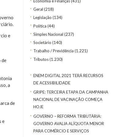
Economia e Finanças
(431)
Geral
(218)
Governo
Legislação
(134)
ciário.
Política
(44)
Simples Nacional
(237)
cio e
Societário
(140)
Trabalho / Previdência
(1.221)
Tributos
(1.230)
o de
ENEM DIGITAL 2021 TERÁ RECURSOS
ntonia
DE ACESSIBILIDADE
so, a
GRIPE: TERCEIRA ETAPA DA CAMPANHA
NACIONAL DE VACINAÇÃO COMEÇA
marca de
HOJE
GOVERNO – REFORMA TRIBUTÁRIA:
s e
GOVERNO AVALIA ALÍQUOTA MENOR
PARA COMÉRCIO E SERVIÇOS