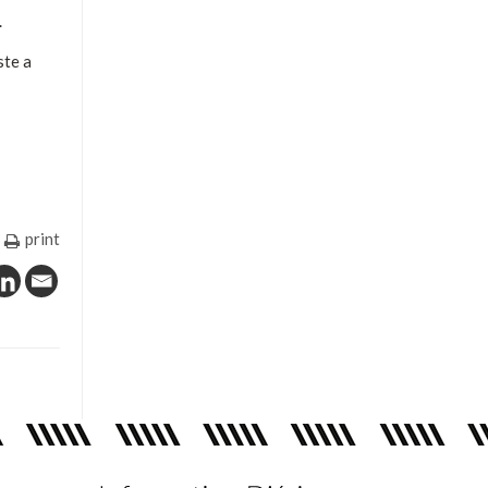
.
ste a
print