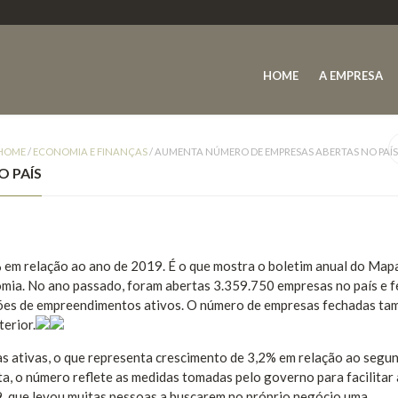
HOME
A EMPRESA
HOME
/
ECONOMIA E FINANÇAS
/
AUMENTA NÚMERO DE EMPRESAS ABERTAS NO PAÍ
 PAÍS
m relação ao ano de 2019. É o que mostra o boletim anual do Map
omia. No ano passado, foram abertas 3.359.750 empresas no país e 
lhões de empreendimentos ativos. O número de empresas fechadas t
erior.
s ativas, o que representa crescimento de 3,2% em relação ao segu
a, o número reflete as medidas tomadas pelo governo para facilitar 
, que levou muitas pessoas a buscarem no próprio negócio uma