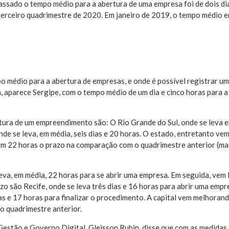
assado o tempo médio para a abertura de uma empresa foi de dois di
erceiro quadrimestre de 2020. Em janeiro de 2019, o tempo médio e
o médio para a abertura de empresas, e onde é possível registrar um
 aparece Sergipe, com o tempo médio de um dia e cinco horas para a
rtura de um empreendimento são: O Rio Grande do Sul, onde se leva 
nde se leva, em média, seis dias e 20 horas. O estado, entretanto ve
m 22 horas o prazo na comparação com o quadrimestre anterior (ma
e leva, em média, 22 horas para se abrir uma empresa. Em seguida, ve
zo são Recife, onde se leva três dias e 16 horas para abrir uma empr
as e 17 horas para finalizar o procedimento. A capital vem melhoran
o quadrimestre anterior.
Gestão e Governo Digital, Gleisson Rubin, disse que com as medidas