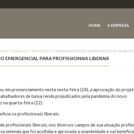
HOME
A EMPRESA
HOME
/
TRABALHO / PREVIDÊNCIA
/
VENEZIANO DESTACA APROVAÇÃO DO AUXÍLIO EM
 EMERGENCIAL PARA PROFISSIONAIS LIBERAIS
u, em pronunciamento nesta sexta-feira (24), a aprovação do proje
trabalhadores de baixa renda prejudicados pela pandemia do novo
 na quarta-feira (22).
cia os profissionais liberais.
 profissionais liberais, nos diversos campos de sua atuação profiss
sa emenda que foi acolhida e aprovada a unanimidade e vai benefici