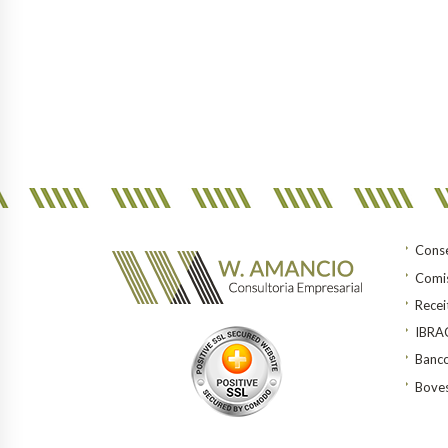
Conse
Comis
Recei
IBR
Banco
Bove