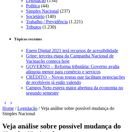
Legislação
(134)
Política
(44)
Simples Nacional
(237)
Societário
(140)
Trabalho / Previdência
(1.221)
Tributos
(1.230)
Tópicos recentes
Enem Digital 2021 terá recursos de acessibilidade
Gripe: terceira etapa da Campanha Nacional de
Vacinação começa hoje
GOVERNO – Reforma tributária: Governo avalia
alíquota menor para comércio e serviços
CRÉDITO – Novas regras que facilitam negociações
de recebíveis já estão valendo
Campos Neto espera maior abertura da economia no
segundo semestre
Home
/
Legislação
/
Veja análise sobre possível mudança do
Simples Nacional
Veja análise sobre possível mudança do