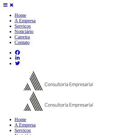
Home
A Empresa
Serviços
Noticiário
Carreira
Contato
Home
A Empresa
Serviços