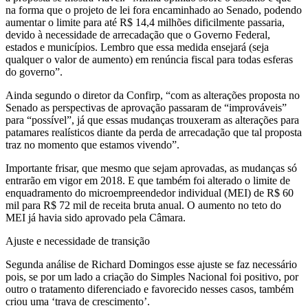
na forma que o projeto de lei fora encaminhado ao Senado, podendo
aumentar o limite para até R$ 14,4 milhões dificilmente passaria,
devido à necessidade de arrecadação que o Governo Federal,
estados e municípios. Lembro que essa medida ensejará (seja
qualquer o valor de aumento) em renúncia fiscal para todas esferas
do governo”.
Ainda segundo o diretor da Confirp, “com as alterações proposta no
Senado as perspectivas de aprovação passaram de “improváveis”
para “possível”, já que essas mudanças trouxeram as alterações para
patamares realísticos diante da perda de arrecadação que tal proposta
traz no momento que estamos vivendo”.
Importante frisar, que mesmo que sejam aprovadas, as mudanças só
entrarão em vigor em 2018. E que também foi alterado o limite de
enquadramento do microempreendedor individual (MEI) de R$ 60
mil para R$ 72 mil de receita bruta anual. O aumento no teto do
MEI já havia sido aprovado pela Câmara.
Ajuste e necessidade de transição
Segunda análise de Richard Domingos esse ajuste se faz necessário
pois, se por um lado a criação do Simples Nacional foi positivo, por
outro o tratamento diferenciado e favorecido nesses casos, também
criou uma ‘trava de crescimento’.