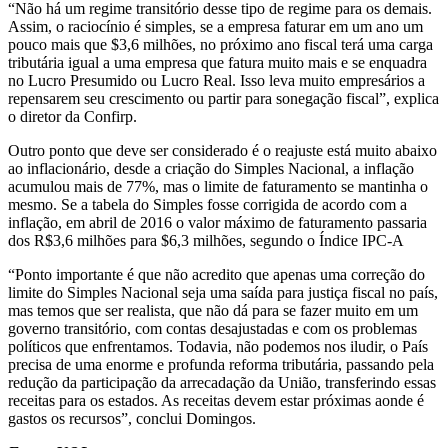
“Não há um regime transitório desse tipo de regime para os demais.
Assim, o raciocínio é simples, se a empresa faturar em um ano um
pouco mais que $3,6 milhões, no próximo ano fiscal terá uma carga
tributária igual a uma empresa que fatura muito mais e se enquadra
no Lucro Presumido ou Lucro Real. Isso leva muito empresários a
repensarem seu crescimento ou partir para sonegação fiscal”, explica
o diretor da Confirp.
Outro ponto que deve ser considerado é o reajuste está muito abaixo
ao inflacionário, desde a criação do Simples Nacional, a inflação
acumulou mais de 77%, mas o limite de faturamento se mantinha o
mesmo. Se a tabela do Simples fosse corrigida de acordo com a
inflação, em abril de 2016 o valor máximo de faturamento passaria
dos R$3,6 milhões para $6,3 milhões, segundo o Índice IPC-A
“Ponto importante é que não acredito que apenas uma correção do
limite do Simples Nacional seja uma saída para justiça fiscal no país,
mas temos que ser realista, que não dá para se fazer muito em um
governo transitório, com contas desajustadas e com os problemas
políticos que enfrentamos. Todavia, não podemos nos iludir, o País
precisa de uma enorme e profunda reforma tributária, passando pela
redução da participação da arrecadação da União, transferindo essas
receitas para os estados. As receitas devem estar próximas aonde é
gastos os recursos”, conclui Domingos.