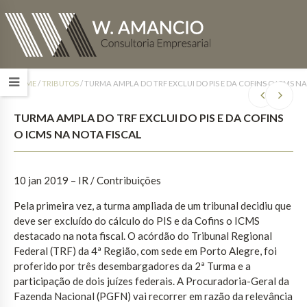
HOME
/
TRIBUTOS
/
TURMA AMPLA DO TRF EXCLUI DO PIS E DA COFINS O ICMS NA
TURMA AMPLA DO TRF EXCLUI DO PIS E DA COFINS
O ICMS NA NOTA FISCAL
10 jan 2019 – IR / Contribuições
Pela primeira vez, a turma ampliada de um tribunal decidiu que
deve ser excluído do cálculo do PIS e da Cofins o ICMS
destacado na nota fiscal. O acórdão do Tribunal Regional
Federal (TRF) da 4ª Região, com sede em Porto Alegre, foi
proferido por três desembargadores da 2ª Turma e a
participação de dois juízes federais. A Procuradoria-Geral da
Fazenda Nacional (PGFN) vai recorrer em razão da relevância