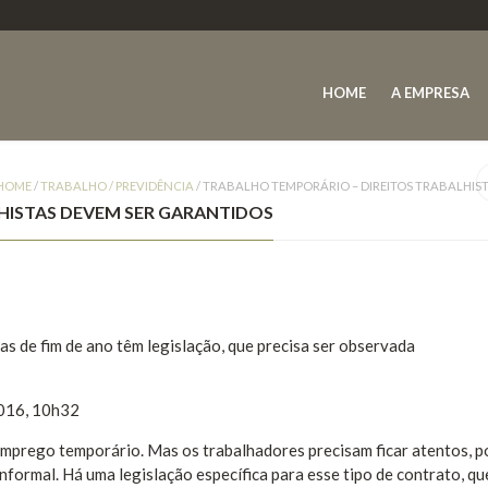
HOME
A EMPRESA
HOME
/
TRABALHO / PREVIDÊNCIA
/
TRABALHO TEMPORÁRIO – DIREITOS TRABALHIS
HISTAS DEVEM SER GARANTIDOS
 de fim de ano têm legislação, que precisa ser observada
2016, 10h32
emprego temporário. Mas os trabalhadores precisam ficar atentos, p
informal. Há uma legislação específica para esse tipo de contrato, qu