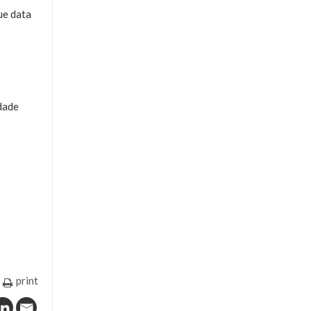
ue data
dade
print