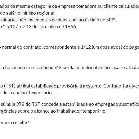
ados de mesma categoria da empresa tomadora ou cliente calculado
 do salário mínimo regional;
rdinárias não excedentes de duas, com acréscimo de 50%;
i n° 5.107, de 13 de setembro de 1966;
no normal do contrato, correspondente a 1/12 (um doze avos) do pa
la também tem estabilidade? E se ela ficar doente e precisa se afast
o (TST) atribui estabilidade provisória à gestante. Contudo, há dive
o de Trabalho Temporário.
A súmula 378 do TST concede a estabilidade ao empregado submetid
gências sobre o alcance ao trabalhador temporário.
orário recebe?