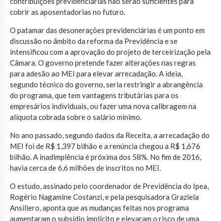
contribuições previdenciárias não serão suficientes para
cobrir as aposentadorias no futuro.
O patamar das desonerações previdenciárias é um ponto em
discussão no âmbito da reforma da Previdência e se
intensificou com a aprovação do projeto de terceirização pela
Câmara. O governo pretende fazer alterações nas regras
para adesão ao MEI para elevar arrecadação. A ideia,
segundo técnico do governo, seria restringir a abrangência
do programa, que tem vantagens tributárias para os
empresários individuais, ou fazer uma nova calibragem na
alíquota cobrada sobre o salário mínimo.
No ano passado, segundo dados da Receita, a arrecadação do
MEI foi de R$ 1,397 bilhão e a renúncia chegou a R$ 1,676
bilhão. A inadimplência é próxima dos 58%. No fim de 2016,
havia cerca de 6,6 milhões de inscritos no MEI.
O estudo, assinado pelo coordenador de Previdência do Ipea,
Rogério Nagamine Costanzi, e pela pesquisadora Graziela
Ansiliero, aponta que as mudanças feitas nos programa
aumentaram o subsídio implícito e elevaram o risco de uma