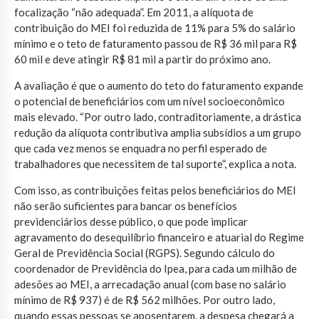
focalização “não adequada”. Em 2011, a alíquota de
contribuição do MEI foi reduzida de 11% para 5% do salário
mínimo e o teto de faturamento passou de R$ 36 mil para R$
60 mil e deve atingir R$ 81 mil a partir do próximo ano.
A avaliação é que o aumento do teto do faturamento expande
o potencial de beneficiários com um nível socioeconômico
mais elevado. “Por outro lado, contraditoriamente, a drástica
redução da alíquota contributiva amplia subsídios a um grupo
que cada vez menos se enquadra no perfil esperado de
trabalhadores que necessitem de tal suporte”, explica a nota.
Com isso, as contribuições feitas pelos beneficiários do MEI
não serão suficientes para bancar os benefícios
previdenciários desse público, o que pode implicar
agravamento do desequilíbrio financeiro e atuarial do Regime
Geral de Previdência Social (RGPS). Segundo cálculo do
coordenador de Previdência do Ipea, para cada um milhão de
adesões ao MEI, a arrecadação anual (com base no salário
mínimo de R$ 937) é de R$ 562 milhões. Por outro lado,
quando essas pessoas se aposentarem, a despesa chegará a