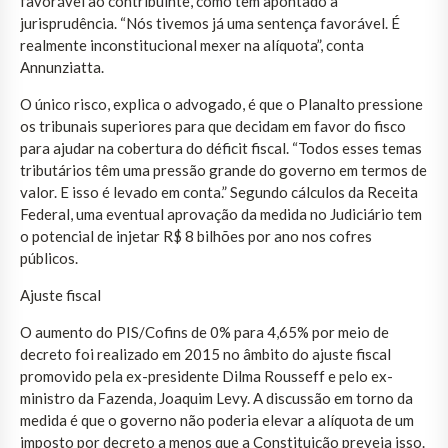
favorável ao contribuinte, como tem apontado a
jurisprudência. “Nós tivemos já uma sentença favorável. É
realmente inconstitucional mexer na alíquota”, conta
Annunziatta.
O único risco, explica o advogado, é que o Planalto pressione
os tribunais superiores para que decidam em favor do fisco
para ajudar na cobertura do déficit fiscal. “Todos esses temas
tributários têm uma pressão grande do governo em termos de
valor. E isso é levado em conta.” Segundo cálculos da Receita
Federal, uma eventual aprovação da medida no Judiciário tem
o potencial de injetar R$ 8 bilhões por ano nos cofres
públicos.
Ajuste fiscal
O aumento do PIS/Cofins de 0% para 4,65% por meio de
decreto foi realizado em 2015 no âmbito do ajuste fiscal
promovido pela ex-presidente Dilma Rousseff e pelo ex-
ministro da Fazenda, Joaquim Levy. A discussão em torno da
medida é que o governo não poderia elevar a alíquota de um
imposto por decreto a menos que a Constituição preveja isso.