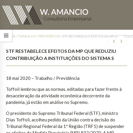
HOME
/
TRABALHO / PREVIDÊNCIA
/
STF RESTABELECE EFEITOS DA MP QUE REDUZ
STF RESTABELECE EFEITOS DA MP QUE REDUZIU
CONTRIBUIÇÃO A INSTITUIÇÕES DO SISTEMA S
18 mai 2020 – Trabalho / Previdência
Toffoli lembrou que as normas, editadas para fazer frente à
desaceleração da atividade econômica decorrente da
pandemia, já estão em análise no Supremo.
O presidente do Supremo Tribunal Federal (STF), ministro
Dias Toffoli, acolheu pedido da União contra decisão do
Tribunal Regional Federal da 1ª Região (TRF1) de suspender
os efeitos da Medida Provisória (MP) 932/2020. A MP ,