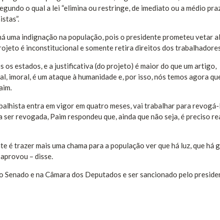
undo o qual a lei “elimina ou restringe, de imediato ou a médio pra
istas”.
há uma indignação na população, pois o presidente prometeu vetar a
projeto é inconstitucional e somente retira direitos dos trabalhadores
 os estados, e a justificativa (do projeto) é maior do que um artigo,
nal, imoral, é um ataque à humanidade e, por isso, nós temos agora qu
aim.
balhista entra em vigor em quatro meses, vai trabalhar para revogá-
a ser revogada, Paim respondeu que, ainda que não seja, é preciso r
te é trazer mais uma chama para a população ver que há luz, que há 
 aprovou – disse.
 no Senado e na Câmara dos Deputados e ser sancionado pelo preside