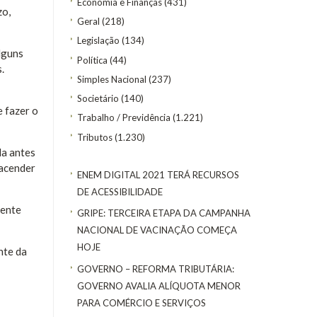
Economia e Finanças
(431)
zo,
Geral
(218)
Legislação
(134)
lguns
Política
(44)
.
Simples Nacional
(237)
Societário
(140)
e fazer o
Trabalho / Previdência
(1.221)
Tributos
(1.230)
la antes
eacender
ENEM DIGITAL 2021 TERÁ RECURSOS
DE ACESSIBILIDADE
gente
GRIPE: TERCEIRA ETAPA DA CAMPANHA
NACIONAL DE VACINAÇÃO COMEÇA
HOJE
nte da
GOVERNO – REFORMA TRIBUTÁRIA:
GOVERNO AVALIA ALÍQUOTA MENOR
PARA COMÉRCIO E SERVIÇOS