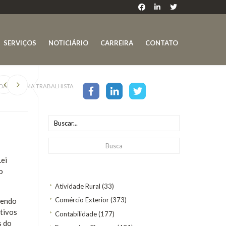
SERVIÇOS
NOTICIÁRIO
CARREIRA
CONTATO
 DA REFORMA TRABALHISTA
Lei
o
Atividade Rural
(33)
Comércio Exterior
(373)
zendo
itivos
Contabilidade
(177)
s do