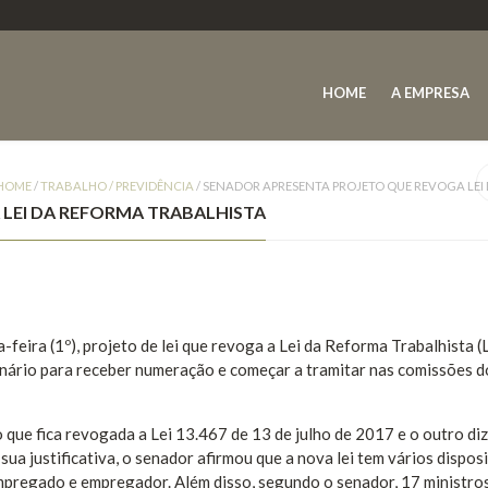
HOME
A EMPRESA
HOME
/
TRABALHO / PREVIDÊNCIA
/
SENADOR APRESENTA PROJETO QUE REVOGA LEI
LEI DA REFORMA TRABALHISTA
feira (1º), projeto de lei que revoga a Lei da Reforma Trabalhista (
enário para receber numeração e começar a tramitar nas comissões d
 que fica revogada a Lei 13.467 de 13 de julho de 2017 e o outro di
sua justificativa, o senador afirmou que a nova lei tem vários dispos
mpregado e empregador. Além disso, segundo o senador, 17 ministro